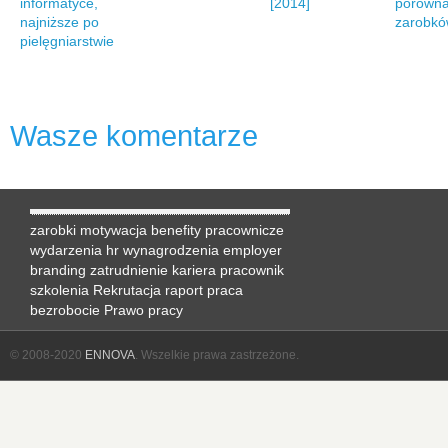
informatyce,
[2014]
porówna
najniższe po
zarobk
pielęgniarstwie
Wasze komentarze
zarobki
motywacja
benefity pracownicze
wydarzenia hr
wynagrodzenia
employer
branding
zatrudnienie
kariera
pracownik
szkolenia
Rekrutacja
raport
praca
bezrobocie
Prawo pracy
© 2008-2020
ENNOVA
. Wszelkie prawa zastrzeżone.