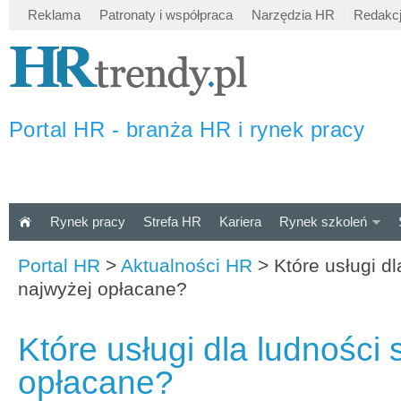
Reklama
Patronaty i współpraca
Narzędzia HR
Redakc
Portal HR - branża HR i rynek pracy
Rynek pracy
Strefa HR
Kariera
Rynek szkoleń
Portal HR
>
Aktualności HR
>
Które usługi dl
najwyżej opłacane?
Które usługi dla ludności 
opłacane?