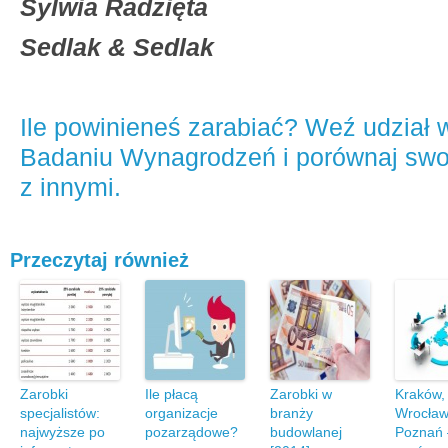
Sylwia Radzięta
Sedlak
&
Sedlak
Ile powinieneś zarabiać? Weź udział
Badaniu Wynagrodzeń i porównaj swo
z innymi.
Przeczytaj również
Zarobki
Ile płacą
Zarobki w
Kraków,
specjalistów:
organizacje
branży
Wrocław
najwyższe po
pozarządowe?
budowlanej
Poznań 