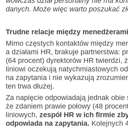
wówczas dział personalny nie ma kont
danych. Może więc warto poszukać zł
Trudne relacje między menedżerami
Mimo częstych kontaktów między me
a działami HR, brakuje partnerstwa: p
(64 procent) dyrektorów HR twierdzi,
liniowi oczekują natychmiastowych o
na zapytania i nie wykazują zrozumien
ten trwa dłużej.
Za napięcie odpowiadają jednak obie s
że zdaniem prawie połowy (48 proce
liniowych,
zespół HR w ich firmie zb
odpowiada na zapytania.
Kolejnych 4