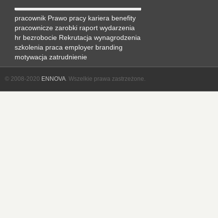
pracownik
Prawo pracy
kariera
benefity
pracownicze
zarobki
raport
wydarzenia
hr
bezrobocie
Rekrutacja
wynagrodzenia
szkolenia
praca
employer branding
motywacja
zatrudnienie
© 2008-2020
ENNOVA
. Wszelkie prawa zastrzeżone.