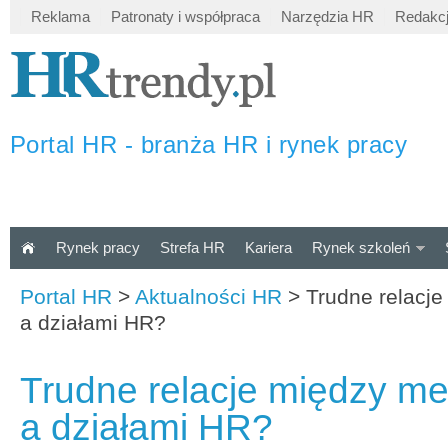
Reklama
Patronaty i współpraca
Narzędzia HR
Redakc
Portal HR - branża HR i rynek pracy
Rynek pracy
Strefa HR
Kariera
Rynek szkoleń
Portal HR
>
Aktualności HR
>
Trudne relacj
a działami HR?
Trudne relacje między m
a działami HR?