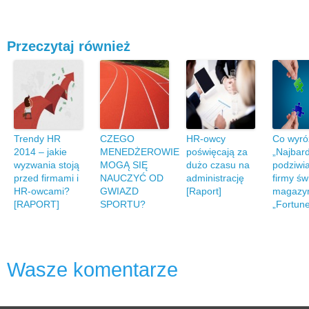
Przeczytaj również
Trendy HR
CZEGO
HR-owcy
Co wyró
2014 – jakie
MENEDŻEROWIE
poświęcają za
„Najbard
wyzwania stoją
MOGĄ SIĘ
dużo czasu na
podziwi
przed firmami i
NAUCZYĆ OD
administrację
firmy św
HR-owcami?
GWIAZD
[Raport]
magazy
[RAPORT]
SPORTU?
„Fortun
Wasze komentarze