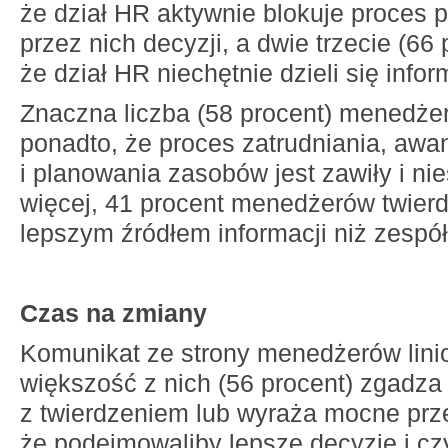
że dział HR aktywnie blokuje proces
przez nich decyzji, a dwie trzecie (66 
że dział HR niechętnie dzieli się info
Znaczna liczba (58 procent) menedż
ponadto, że proces zatrudniania, aw
i planowania zasobów jest zawiły i ni
więcej, 41 procent menedżerów twierdz
lepszym źródłem informacji niż zespół
Czas na zmiany
Komunikat ze strony menedżerów linio
większość z nich (56 procent) zgadza 
z twierdzeniem lub wyraża mocne prz
że podejmowaliby lepsze decyzje i czyn