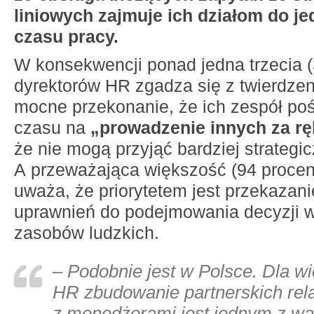
liniowych zajmuje ich działom do jed
czasu pracy.
W konsekwencji ponad jedna trzecia (
dyrektorów HR zgadza się z twierdze
mocne przekonanie, że ich zespół po
czasu na
„prowadzenie innych za rę
że nie mogą przyjąć bardziej strategi
A przeważająca większość (94 procen
uważa, że priorytetem jest przekaza
uprawnień do podejmowania decyzji w
zasobów ludzkich.
– Podobnie jest w Polsce. Dla w
HR zbudowanie partnerskich rela
z menedżerami jest jednym z wa