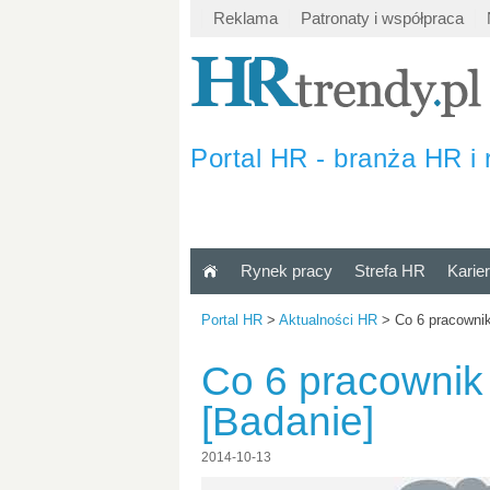
Reklama
Patronaty i współpraca
Portal HR - branża HR i 
Rynek pracy
Strefa HR
Karie
Portal HR
>
Aktualności HR
>
Co 6 pracownik
Co 6 pracownik
[Badanie]
2014-10-13