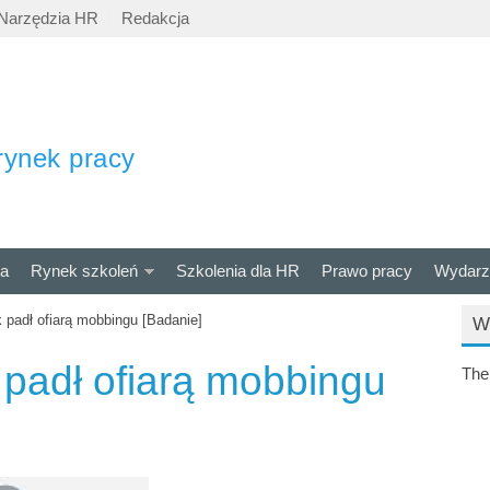
Narzędzia HR
Redakcja
rynek pracy
ra
Rynek szkoleń
Szkolenia dla HR
Prawo pracy
Wydarz
 padł ofiarą mobbingu [Badanie]
W
 padł ofiarą mobbingu
The