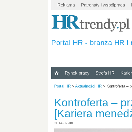
Reklama
Patronaty i współpraca
Portal HR - branża HR i 
Rynek pracy
Strefa HR
Karie
Portal HR
>
Aktualności HR
>
Kontroferta – 
Kontroferta – p
[Kariera mened
2014-07-08