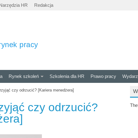
Narzędzia HR
Redakcja
rynek pracy
ra
Rynek szkoleń
Szkolenia dla HR
Prawo pracy
Wydarz
przyjąć czy odrzucić? [Kariera menedżera]
W
rzyjąć czy odrzucić?
The
żera]