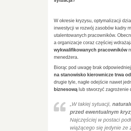
sytuacja?
W okresie kryzysu, optymalizacji dzi
inwestycji w rozwój zasobów kadry 
utalentowanych pracowników. Obecni
a organizacje coraz częściej wdraża
wykwalifikowanych pracowników
m
menedżera.
Biorąc pod uwagę brak odpowiedniej 
na stanowisko kierownicze trwa od
drugie tyle, nagłe odejście nawet j
biznesową
lub stworzyć zagrożenie 
„W takiej sytuacji,
natural
przed ewentualnym kryzy
Najczęściej w postaci po
wiążącego się jedynie ze