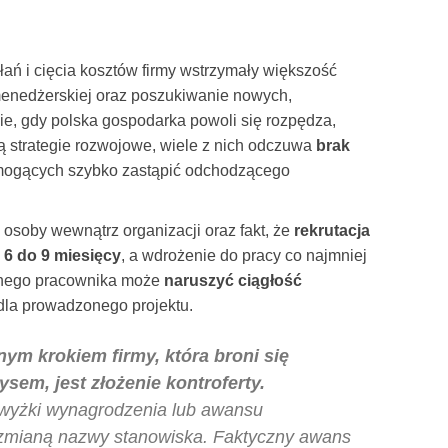
ałań i cięcia kosztów firmy wstrzymały większość
menedżerskiej oraz poszukiwanie nowych,
e, gdy polska gospodarka powoli się rozpędza,
ją strategie rozwojowe, wiele z nich odczuwa
brak
ogących szybko zastąpić odchodzącego
osoby wewnątrz organizacji oraz fakt, że
rekrutacja
 6 do 9 miesięcy
, a wdrożenie do pracy co najmniej
ednego pracownika może
naruszyć ciągłość
dla prowadzonego projektu.
nym krokiem firmy, która broni się
sem, jest złożenie kontroferty.
dwyżki wynagrodzenia lub awansu
 zmianą nazwy stanowiska. Faktyczny awans