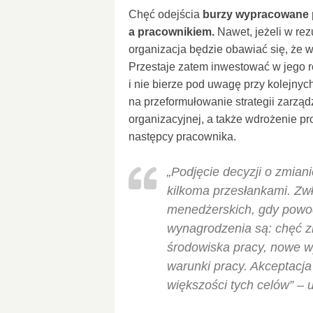
Chęć odejścia
burzy wypracowane p
a pracownikiem.
Nawet, jeżeli w rezu
organizacja będzie obawiać się, że 
Przestaje zatem inwestować w jego 
i nie bierze pod uwagę przy kolejny
na przeformułowanie strategii zarząd
organizacyjnej, a także wdrożenie p
następcy pracownika.
„Podjęcie decyzji o zmian
kilkoma przesłankami. Zw
menedżerskich, gdy powo
wynagrodzenia są: chęć zm
środowiska pracy, nowe wy
warunki pracy. Akceptacja
większości tych celów” – 