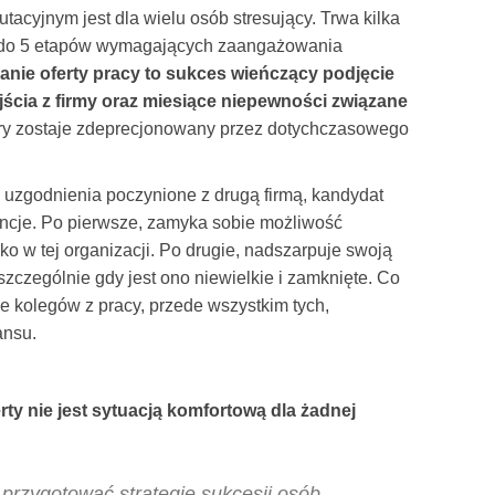
tacyjnym jest dla wielu osób stresujący. Trwa kilka
z 3 do 5 etapów wymagających zaangażowania
anie oferty pracy to sukces wieńczący podjęcie
jścia z firmy oraz miesiące niepewności związane
ry zostaje zdeprecjonowany przez dotychczasowego
 uzgodnienia poczynione z drugą firmą, kandydat
ncje. Po pierwsze, zamyka sobie możliwość
o w tej organizacji. Po drugie, nadszarpuje swoją
zczególnie gdy jest ono niewielkie i zamknięte. Co
e kolegów z pracy, przede wszystkim tych,
ansu.
erty nie jest sytuacją komfortową dla żadnej
przygotować strategię sukcesji osób