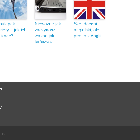
pułapek
Nieważne jak
Szef doceni
riery – jak ich
zaczynasz
angielski, ale
niknąć?
ważne jak
prosto z Anglii
kończysz
y
ne.