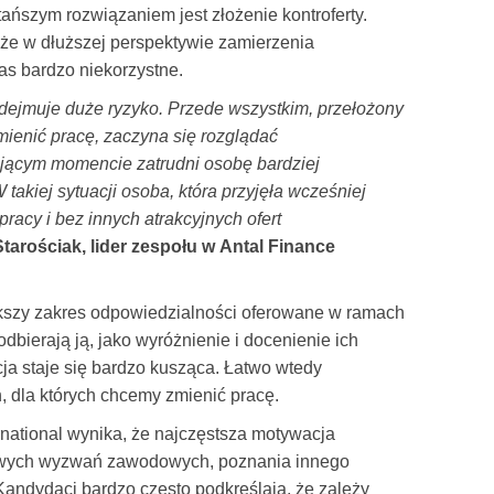
tańszym rozwiązaniem jest złożenie kontroferty.
 że w dłuższej perspektywie zamierzenia
s bardzo niekorzystne.
odejmuje duże ryzyko. Przede wszystkim, przełożony
mienić pracę, zaczyna się rozglądać
jącym momencie zatrudni osobę bardziej
takiej sytuacji osoba, która przyjęła wcześniej
racy i bez innych atrakcyjnych ofert
Starościak, lider zespołu w Antal Finance
kszy zakres odpowiedzialności oferowane w ramach
odbierają ją, jako wyróżnienie i docenienie ich
ja staje się bardzo kusząca. Łatwo wtedy
dla których chcemy zmienić pracę.
rnational wynika, że najczęstsza motywacja
nowych wyzwań zawodowych, poznania innego
Kandydaci bardzo często podkreślają, że zależy