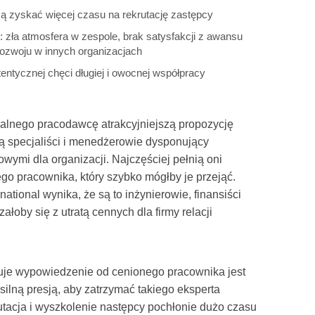
ą zyskać więcej czasu na rekrutację zastępcy
: zła atmosfera w zespole, brak satysfakcji z awansu
 rozwoju w innych organizacjach
entycznej chęci długiej i owocnej współpracy
tualnego pracodawcę atrakcyjniejszą propozycję
ją specjaliści i menedżerowie dysponujący
owymi dla organizacji. Najczęściej pełnią oni
go pracownika, który szybko mógłby je przejąć.
national wynika, że są to inżynierowie, finansiści
ałoby się z utratą cennych dla firmy relacji
muje wypowiedzenie od cenionego pracownika jest
silną presją, aby zatrzymać takiego eksperta
rutacja i wyszkolenie następcy pochłonie dużo czasu