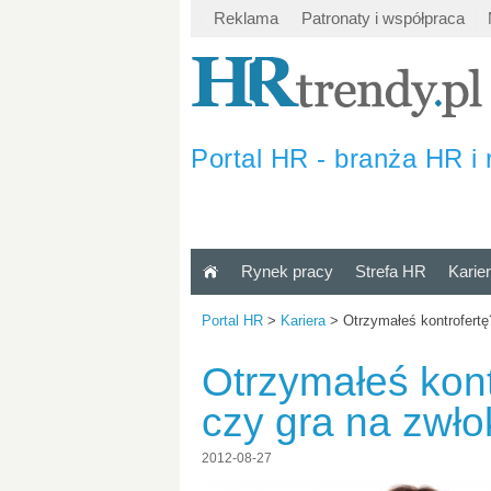
Reklama
Patronaty i współpraca
Portal HR - branża HR i 
Rynek pracy
Strefa HR
Karie
Portal HR
>
Kariera
>
Otrzymałeś kontrofert
Otrzymałeś kon
czy gra na zwł
2012-08-27