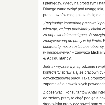
i pieniędzy. Wtedy najprostszym i naj
Dlatego warto wziąć pod uwagę fakt,
pracodawców mogą okazać się dla na
„Przyjmując kontrofertę pracownik p
wiedząc, że jego podwładny chciał z
za odpowiednim następcą. W sprzyja
zmotywowaną do pracy w tej firmie. W 
kontrofertę może zostać bez obecnej p
w perspektywie.”
– zauważa
Michał 
& Accountancy.
Jednak wyższe wynagrodzenie i wię
kontroferty sprawiają, że pracownicy 
dotychczasowej pracy. Taka propozyc
zapomnieć o prawdziwych powodach, 
Z obserwacji konsultantów Antal Inte
do zmiany pracy to chęć podjęcia 
środowiska pracy czy nowej branży. 