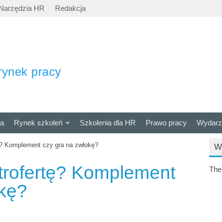
Narzędzia HR
Redakcja
rynek pracy
ra
Rynek szkoleń
Szkolenia dla HR
Prawo pracy
Wydarz
ę? Komplement czy gra na zwłokę?
W
trofertę? Komplement
The
okę?