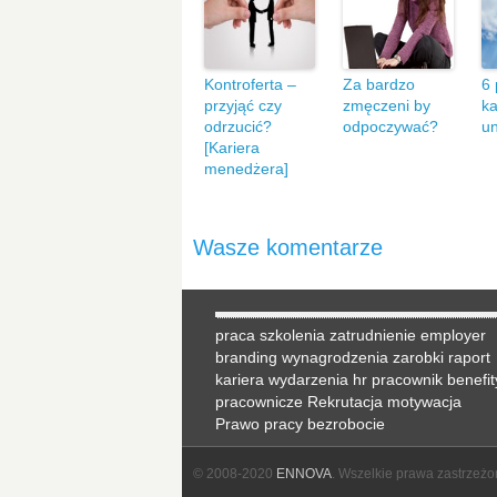
Kontroferta –
Za bardzo
6 
przyjąć czy
zmęczeni by
ka
odrzucić?
odpoczywać?
u
[Kariera
menedżera]
Wasze komentarze
praca
szkolenia
zatrudnienie
employer
branding
wynagrodzenia
zarobki
raport
kariera
wydarzenia hr
pracownik
benefit
pracownicze
Rekrutacja
motywacja
Prawo pracy
bezrobocie
© 2008-2020
ENNOVA
. Wszelkie prawa zastrzeżo