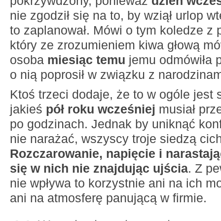
pokrzywdzony, ponieważ
dzień wcześ
nie zgodził się na to, by wziął urlop w
to zaplanował. Mówi o tym koledze z 
który ze zrozumieniem kiwa głową mó
osoba
miesiąc temu
jemu odmówiła p
o nią poprosił w związku z narodzinam
Ktoś trzeci dodaje, że to w ogóle jest 
jakieś
pół roku wcześniej
musiał prz
po godzinach. Jednak by uniknąć konfl
nie narażać, wszyscy troje siedzą cic
Rozczarowanie, napięcie i narastają
się w nich nie znajdując ujścia
. Z p
nie wpływa to korzystnie ani na ich m
ani na atmosferę panującą w firmie.