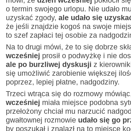
mówi, że
dzień wcześniej
pokłócił si
o termin swojego urlopu. Nie udało mu
uzyskać zgody,
ale udało się uzyska
że jeśli znajdzie kogoś na swoje miejs
to szef zapłaci tej osobie za nadgodzi
Na to drugi mówi, że to się dobrze sk
wcześniej
prosił o podwyżkę i nie dost
ale po burzliwej dyskusji
z kierownik
się umożliwić zarobienie większej iloś
poprzez, lepiej płatne, nadgodziny.
Trzeci wtrąca się do rozmowy mówiąc
wcześniej
miała miejsce podobna syt
przełożony chciał mu narzucić nadgod
gwałtownej rozmowie
udało się go p
by poszukał i znalazł na to miejsce ko