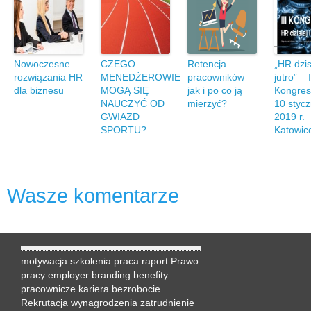
Nowoczesne
CZEGO
Retencja
„HR dzisi
rozwiązania HR
MENEDŻEROWIE
pracowników –
jutro” – I
dla biznesu
MOGĄ SIĘ
jak i po co ją
Kongres
NAUCZYĆ OD
mierzyć?
10 stycz
GWIAZD
2019 r.
SPORTU?
Katowic
Wasze komentarze
motywacja
szkolenia
praca
raport
Prawo
pracy
employer branding
benefity
pracownicze
kariera
bezrobocie
Rekrutacja
wynagrodzenia
zatrudnienie