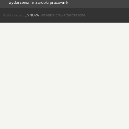
wydarzenia hr
zarobki
pracownik
© 2008-2020
ENNOVA
. Wszelkie prawa zastrzeżone.