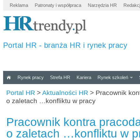
Reklama
Patronaty i współpraca
Narzędzia HR
Redakc
Portal HR - branża HR i rynek pracy
Rynek pracy
Strefa HR
Kariera
Rynek szkoleń
Portal HR
>
Aktualności HR
>
Pracownik kon
o zaletach …konfliktu w pracy
Pracownik kontra pracod
o zaletach …konfliktu w p