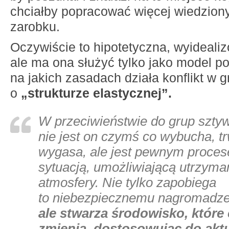
chciałby popracować więcej wiedzion
zarobku.
Oczywiście to hipotetyczna, wyideali
ale ma ona służyć tylko jako model p
na jakich zasadach działa konflikt w g
o
„strukturze elastycznej”.
W przeciwieństwie do grup sztyw
nie jest on czymś co wybucha, t
wygasa, ale jest pewnym proces
sytuacją, umożliwiającą utrzyma
atmosfery. Nie tylko zapobiega
to niebezpiecznemu nagromadze
ale stwarza środowisko, które 
zmienia, dostosowując do aktu