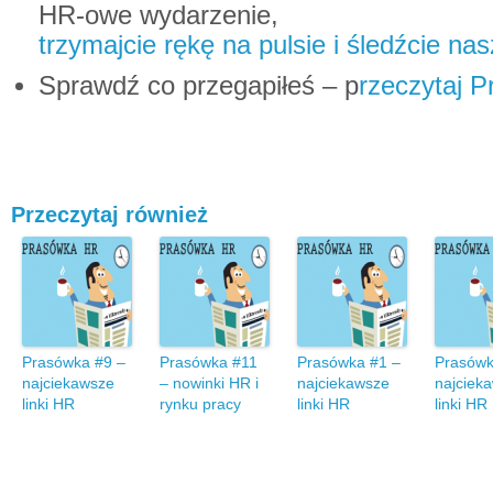
HR-owe wydarzenie,
trzymajcie rękę na pulsie i śledźcie n
Sprawdź co przegapiłeś – p
rzeczytaj 
Przeczytaj również
Prasówka #9 –
Prasówka #11
Prasówka #1 –
Prasówk
najciekawsze
– nowinki HR i
najciekawsze
najciek
linki HR
rynku pracy
linki HR
linki HR