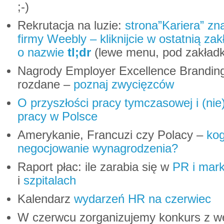
;-)
Rekrutacja na luzie:
strona”Kariera” zn
firmy Weebly – kliknijcie w ostatnią za
o nazwie
tl;dr
(lewe menu, pod zakładk
Nagrody Employer Excellence Brandin
rozdane –
poznaj zwycięzców
O przyszłości pracy tymczasowej i (ni
pracy w Polsce
Amerykanie, Francuzi czy Polacy –
kog
negocjowanie wynagrodzenia?
Raport płac: ile zarabia się w
PR i mark
i
szpitalach
Kalendarz
wydarzeń HR na czerwiec
W czerwcu zorganizujemy konkurs z w