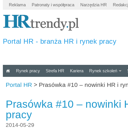
Reklama
Patronaty i współpraca
Narzędzia HR
Redakc
Portal HR - branża HR i rynek pracy
Rynek pracy
Strefa HR
Kariera
Rynek szkoleń
Portal HR
>
Prasówka #10 – nowinki HR i ry
Prasówka #10 – nowinki H
pracy
2014-05-29