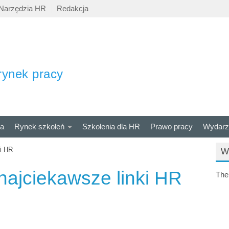
Narzędzia HR
Redakcja
rynek pracy
ra
Rynek szkoleń
Szkolenia dla HR
Prawo pracy
Wydarz
ki HR
W
najciekawsze linki HR
The