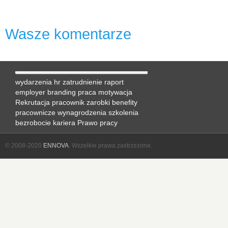
Wasze komentarze
wydarzenia hr
zatrudnienie
raport
employer branding
praca
motywacja
Rekrutacja
pracownik
zarobki
benefity
pracownicze
wynagrodzenia
szkolenia
bezrobocie
kariera
Prawo pracy
© 2008-2020
ENNOVA
. Wszelkie prawa zastrzeżone.