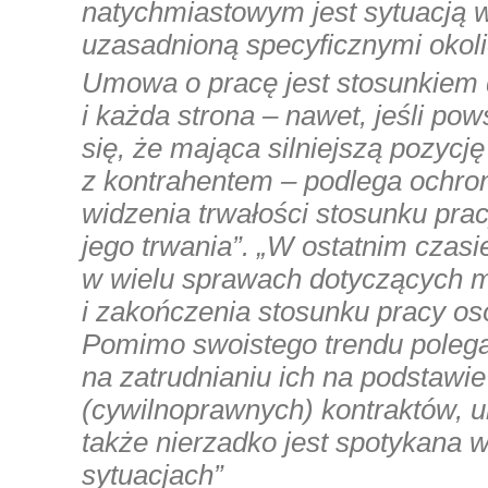
natychmiastowym jest sytuacją 
uzasadnioną specyficznymi okol
Umowa o pracę jest stosunkiem
i każda strona – nawet, jeśli p
się, że mająca silniejszą pozycję 
z kontrahentem – podlega ochron
widzenia trwałości stosunku pra
jego trwania”. „W ostatnim czas
w wielu sprawach dotyczących m
i zakończenia stosunku pracy o
Pomimo swoistego trendu poleg
na zatrudnianiu ich na podstawie
(cywilnoprawnych) kontraktów, 
także nierzadko jest spotykana
sytuacjach”