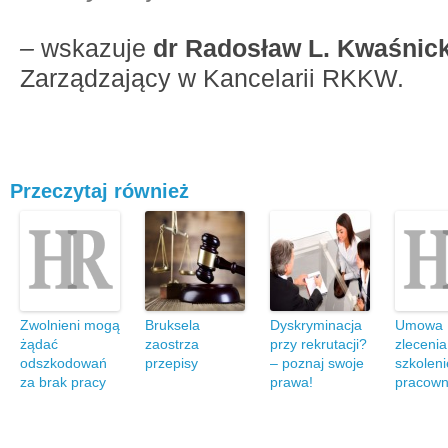
–
wskazuje
dr Radosław L. Kwaśnick
Zarządzający w Kancelarii RKKW.
Przeczytaj również
Zwolnieni mogą
Bruksela
Dyskryminacja
Umowa
żądać
zaostrza
przy rekrutacji?
zlecenia
odszkodowań
przepisy
– poznaj swoje
szkolen
za brak pracy
prawa!
pracown