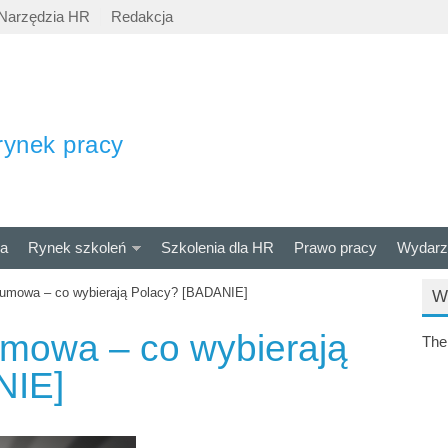
Narzędzia HR
Redakcja
rynek pracy
ra
Rynek szkoleń
Szkolenia dla HR
Prawo pracy
Wydarz
 umowa – co wybierają Polacy? [BADANIE]
W
umowa – co wybierają
The
NIE]