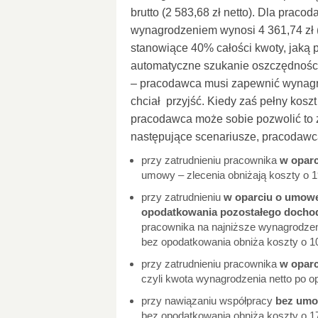
brutto (2 583,68 zł netto). Dla praco
wynagrodzeniem wynosi 4 361,74 zł (t
stanowiące 40% całości kwoty, jaką
automatyczne szukanie oszczędności
– pracodawca musi zapewnić wynagro
chciał przyjść. Kiedy zaś pełny koszt 
pracodawca może sobie pozwolić to 
następujące scenariusze, pracodawc
przy zatrudnieniu pracownika
w oparc
umowy – zlecenia obniżają koszty o 19
przy zatrudnieniu
w oparciu o umowę 
opodatkowania pozostałego docho
pracownika na najniższe wynagrodzen
bez opodatkowania obniża koszty o 10
przy zatrudnieniu pracownika
w oparc
czyli kwota wynagrodzenia netto po o
przy nawiązaniu współpracy
bez umo
bez opodatkowania obniża koszty o 17