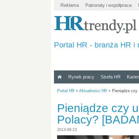
Reklama
Patronaty i współpraca
Portal HR - branża HR i 
Rynek pracy
Strefa HR
Karie
Portal HR
>
Aktualności HR
>
Pieniądze czy
Pieniądze czy 
Polacy? [BADA
2013-09-23