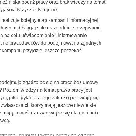
ież niska podaż pracy oraz brak wiedzy na temat
jaśnia Krzysztof Kirejczyk.
ealizuje kolejny etap kampanii informacyjnej
hasłem „Osiągaj sukces zgodnie z przepisami.
 na celu uświadamianie i informowanie
canie pracodawców do podejmowania zgodnych
y kampanii przyjdzie jeszcze poczekać.
 podejmują zgadzając się na pracę bez umowy
? Poziom wiedzy na temat prawa pracy jest
tym, jakie pytania z tego zakresu pojawiają się
 zwłaszcza ci, którzy mają jeszcze niewielkie
mają jasności z czym wiąże się dla nich brak
awcą.
 czarno, samym faktem pracy na czarno