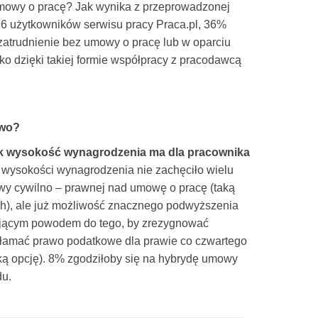
umowy o pracę? Jak wynika z przeprowadzonej
96 użytkowników serwisu pracy Praca.pl, 36%
atrudnienie bez umowy o pracę lub w oparciu
ko dzięki takiej formie współpracy z pracodawcą
awo?
k wysokość wynagrodzenia ma dla pracownika
 wysokości wynagrodzenia nie zachęciło wielu
y cywilno – prawnej nad umowę o pracę (taką
h), ale już możliwość znacznego podwyższenia
ającym powodem do tego, by zrezygnować
 łamać prawo podatkowe dla prawie co czwartego
ą opcję). 8% zgodziłoby się na hybrydę umowy
du.