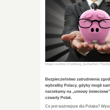
Image courtesy of nokhoog_buchachon / FreeDig
Bezpieczeństwo zatrudnienia zgo
wybraliby Polacy, gdyby mogli sam
narzekamy na „umowy śmieciowe” i 
czwarty Polak.
Co jest ważniejsze dla Polaka? Wys