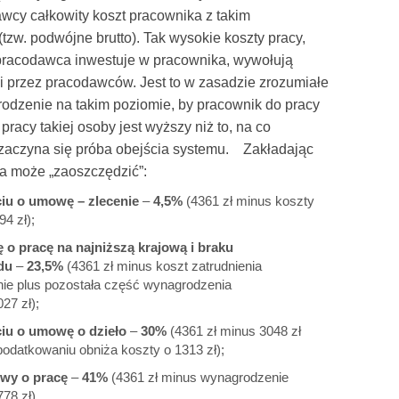
dawcy całkowity koszt pracownika z takim
zw. podwójne brutto). Tak wysokie koszty pracy,
 pracodawca inwestuje w pracownika, wywołują
 przez pracodawców. Jest to w zasadzie zrozumiałe
dzenie na takim poziomie, by pracownik do pracy
pracy takiej osoby jest wyższy niż to, na co
zaczyna się próba obejścia systemu. Zakładając
a może „zaoszczędzić”:
iu o umowę – zlecenie
–
4,5%
(4361 zł minus koszty
4 zł);
o pracę na najniższą krajową i braku
du
–
23,5%
(4361 zł minus koszt zatrudnienia
ie plus pozostała część wynagrodzenia
27 zł);
iu o umowę o dzieło
–
30%
(4361 zł minus 3048 zł
podatkowaniu obniża koszty o 1313 zł);
wy o pracę
–
41%
(4361 zł minus wynagrodzenie
78 zł).