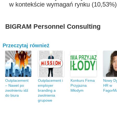
w kontekście wymagań rynku (10,53%)
BIGRAM Personnel Consulting
Przeczytaj również
Outplacement
Outplacement i
Konkurs Firma
Nowy Dy
– Nawet po
employer
Przyjazna
HR w
zwolnieniu idź
branding a
Młodym
FagorMa
do biura
zwolnienia
grupowe