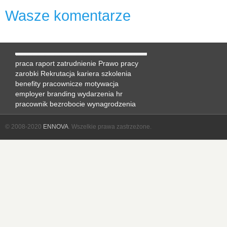
Wasze komentarze
praca
raport
zatrudnienie
Prawo pracy
zarobki
Rekrutacja
kariera
szkolenia
benefity pracownicze
motywacja
employer branding
wydarzenia hr
pracownik
bezrobocie
wynagrodzenia
© 2008-2020
ENNOVA
. Wszelkie prawa zastrzeżone.