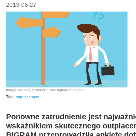
2013-06-27
Image courtesy of kibsri / FreeDigitalPhotos.net
Tagi:
outplacement
Ponowne zatrudnienie jest najważn
wskaźnikiem skutecznego outplace
BIGRAM przeprowadziła ankietę do