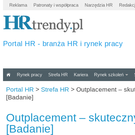
Reklama
Patronaty i współpraca
Narzędzia HR
Redakc
Portal HR - branża HR i rynek pracy
Rynek pracy
Strefa HR
Kariera
Rynek szkoleń
Portal HR
>
Strefa HR
>
Outplacement – skut
[Badanie]
Outplacement – skuteczny 
[Badanie]