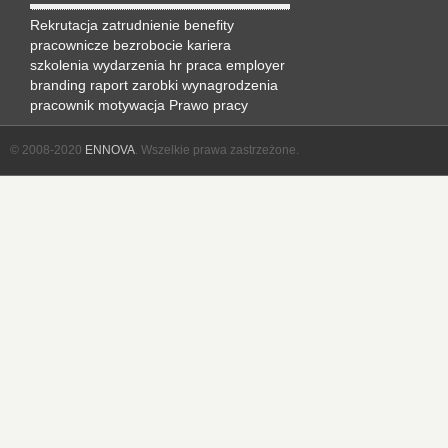
Rekrutacja
zatrudnienie
benefity
pracownicze
bezrobocie
kariera
szkolenia
wydarzenia hr
praca
employer
branding
raport
zarobki
wynagrodzenia
pracownik
motywacja
Prawo pracy
© 2008-2020
ENNOVA
. Wszelkie prawa zastrzeżone.