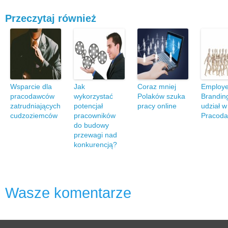
Przeczytaj również
Wsparcie dla
Jak
Coraz mniej
Employe
pracodawców
wykorzystać
Polaków szuka
Brandin
zatrudniających
potencjał
pracy online
udział w
cudzoziemców
pracowników
Pracod
do budowy
przewagi nad
konkurencją?
Wasze komentarze