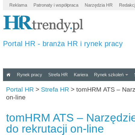
Reklama
Patronaty i współpraca
Narzędzia HR
Redakc
Portal HR - branża HR i rynek pracy
Rynek pracy
Strefa HR
Kariera
Rynek szkoleń
Portal HR
>
Strefa HR
>
tomHRM ATS – Narzę
on-line
tomHRM ATS – Narzędzi
do rekrutacji on-line