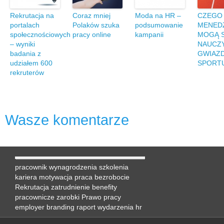
Rekrutacja na
Coraz mniej
Moda na HR –
CZEGO
portalach
Polaków szuka
podsumowanie
MENED
społecznościowych
pracy online
kampanii
MOGĄ S
– wyniki
NAUCZ
badania z
GWIAZ
udziałem 600
SPORT
rekruterów
Wasze komentarze
pracownik
wynagrodzenia
szkolenia
kariera
motywacja
praca
bezrobocie
Rekrutacja
zatrudnienie
benefity
pracownicze
zarobki
Prawo pracy
employer branding
raport
wydarzenia hr