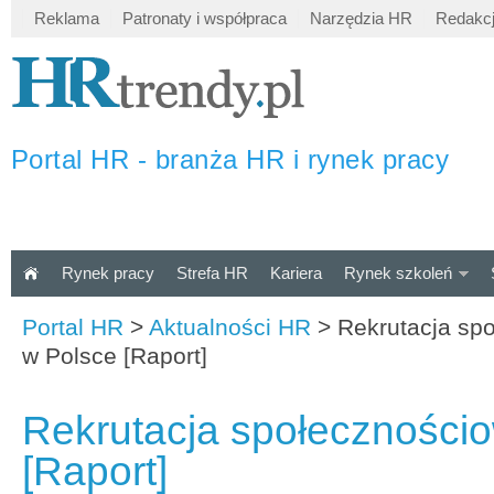
Reklama
Patronaty i współpraca
Narzędzia HR
Redakc
Portal HR - branża HR i rynek pracy
Rynek pracy
Strefa HR
Kariera
Rynek szkoleń
Portal HR
>
Aktualności HR
>
Rekrutacja sp
w Polsce [Raport]
Rekrutacja społeczności
[Raport]