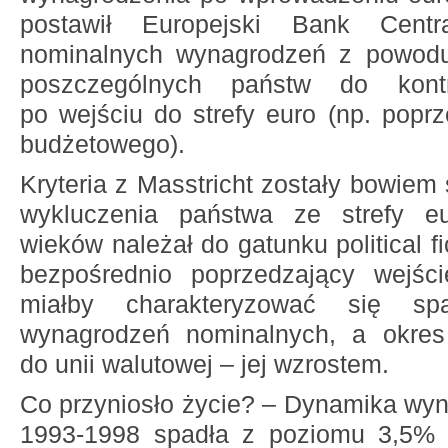
postawił Europejski Bank Centr
nominalnych wynagrodzeń z powodu
poszczególnych państw do kontro
po wejściu do strefy euro (np. poprz
budżetowego).
Kryteria z Masstricht zostały bowiem 
wykluczenia państwa ze strefy e
wieków należał do gatunku political f
bezpośrednio poprzedzający wejści
miałby charakteryzować się sp
wynagrodzeń nominalnych, a okres 
do unii walutowej – jej wzrostem.
Co przyniosło życie? – Dynamika wyn
1993-1998 spadła z poziomu 3,5%