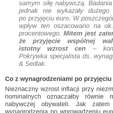
samym siłę nabywczą. Badania 
jednak nie wykazały dużego w
po przyjęciu euro. W poszczeg
wpływ ten oszacowano na ok.
procentowego.
Mitem jest zate
że przyjęcie wspólnej wa
istotny wzrost cen
– kome
Pokrywka specjalista ds. wyna
& Sedlak.
Co z wynagrodzeniami po przyjęciu
Nieznaczny wzrost inflacji przy niez
nominalnych oznaczałby równie m
nabywczej obywateli. Jak zatem 
wynagrodzenia po wprowadzeniu euro