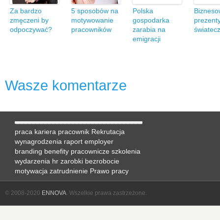
Za bardzo
5 sposobów na
Polska
Bizneso
zmęczeni by
motywowanie
gospodarka
prezent
odpoczywać?
pracowników
zarabia na
światec
emigracji
Wasze komentarze
praca
kariera
pracownik
Rekrutacja
wynagrodzenia
raport
employer
branding
benefity pracownicze
szkolenia
wydarzenia hr
zarobki
bezrobocie
motywacja
zatrudnienie
Prawo pracy
© 2008-2020
ENNOVA
. Wszelkie prawa zastrzeżone.