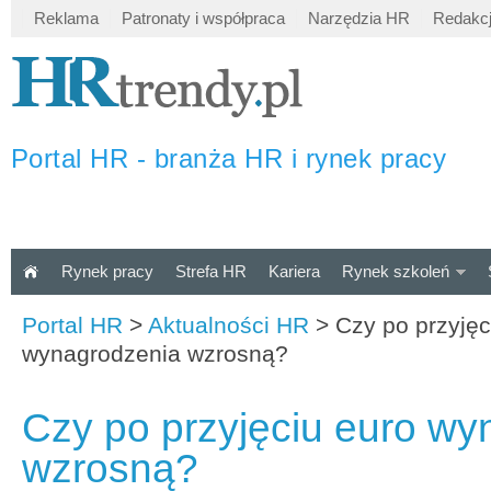
Reklama
Patronaty i współpraca
Narzędzia HR
Redakc
Portal HR - branża HR i rynek pracy
Rynek pracy
Strefa HR
Kariera
Rynek szkoleń
Portal HR
>
Aktualności HR
>
Czy po przyjęc
wynagrodzenia wzrosną?
Czy po przyjęciu euro wy
wzrosną?