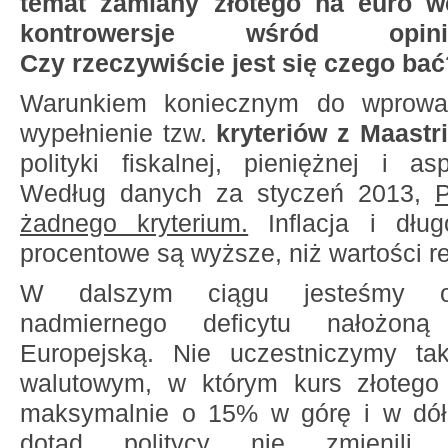
temat zamiany złotego na euro w
kontrowersje wśród opini
Czy rzeczywiście jest się czego bać
Warunkiem koniecznym do wprowad
wypełnienie tzw.
kryteriów z Maastri
polityki fiskalnej, pieniężnej i a
Według danych za styczeń 2013,
P
żadnego kryterium.
Inflacja i dług
procentowe są wyższe, niż wartości re
W dalszym ciągu jesteśmy ob
nadmiernego deficytu nałożon
Europejską. Nie uczestniczymy t
walutowym, w którym kurs złoteg
maksymalnie o 15% w górę i w dół
dotąd politycy nie zmienili k