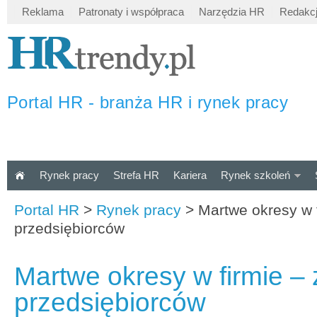
Reklama
Patronaty i współpraca
Narzędzia HR
Redakc
Portal HR - branża HR i rynek pracy
Rynek pracy
Strefa HR
Kariera
Rynek szkoleń
Portal HR
>
Rynek pracy
>
Martwe okresy w 
przedsiębiorców
Martwe okresy w firmie –
przedsiębiorców