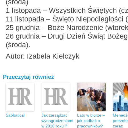
(środa)
1 listopada – Wszystkich Świętych (c
11 listopada – Święto Niepodległości (
25 grudnia – Boże Narodzenie (wtorek
26 grudnia – Drugi Dzień Świąt Boże
(środa).
Autor: Izabela Kielczyk
Przeczytaj również
Sabbatical
Jak zarządzać
Lato w biurze –
Menedż
wynagrodzeniami
jak zadbać o
potrzeb
w 2010 roku ?
pracowników?
zaraz