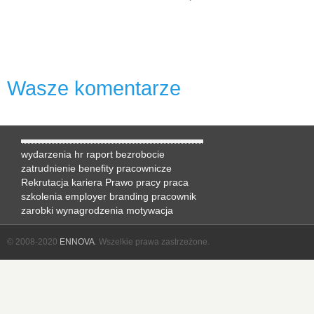
Wasze komentarze
wydarzenia hr
raport
bezrobocie
zatrudnienie
benefity pracownicze
Rekrutacja
kariera
Prawo pracy
praca
szkolenia
employer branding
pracownik
zarobki
wynagrodzenia
motywacja
© 2008-2020
ENNOVA
. Wszelkie prawa zastrzeżone.