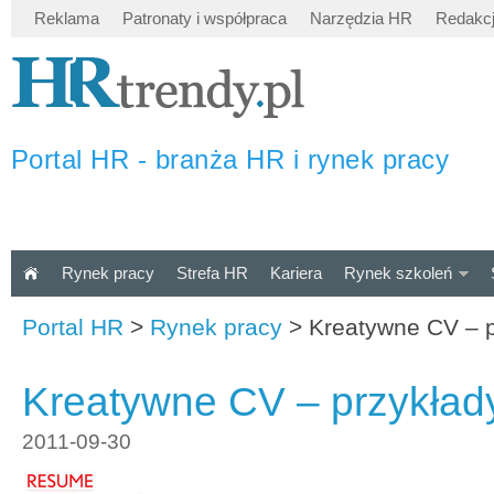
Reklama
Patronaty i współpraca
Narzędzia HR
Redakc
Portal HR - branża HR i rynek pracy
Rynek pracy
Strefa HR
Kariera
Rynek szkoleń
Portal HR
>
Rynek pracy
>
Kreatywne CV – p
Kreatywne CV – przykład
2011-09-30