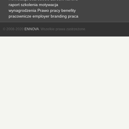
raport
szkolenia
motywacja
wynagrodzenia
Prawo pracy
benefity
pracownicze
employer branding
praca
© 2008-2020
ENNOVA
. Wszelkie prawa zastrzeżone.