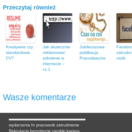
Przeczytaj również
Kreatywne czy
Jak skutecznie
Jubileuszowa
Facebo
standardowe
reklamować
publikacja
zatrudni
CV?
szkolenie w
Pracodawców
osób
internecie –
cz.1
Wasze komentarze
wydarzenia hr
pracownik
zatrudnienie
Rekrutacja
bezrobocie
zarobki
kariera