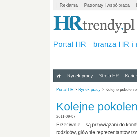
Reklama
Patronaty i współpraca
Portal HR - branża HR i 
Rynek pracy
Strefa HR
Karie
Portal HR
>
Rynek pracy
>
Kolejne pokoleni
Kolejne pokolen
2011-09-07
Przeciwnie – są przywiązani do komf
rodziców, głównie reprezentantów tzw