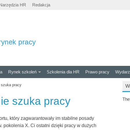
Narzędzia HR
Redakcja
rynek pracy
ra
Rynek szkoleń
Szkolenia dla HR
Prawo pracy
Wydarz
e szuka pracy
W
ie szuka pracy
The
ortu, który zagwarantowały im stabilne posady
. pokolenia X. Ci ostatni dzięki pracy w dużych