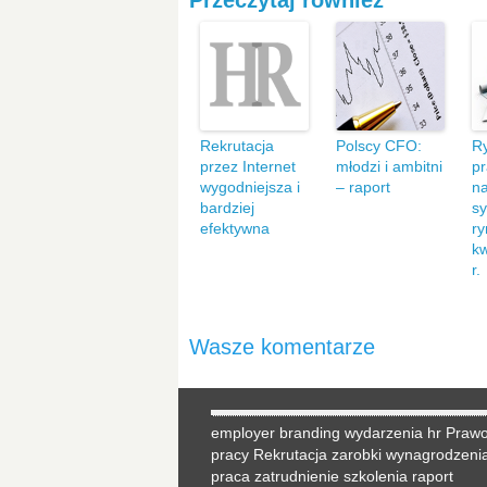
Przeczytaj również
Rekrutacja
Polscy CFO:
R
przez Internet
młodzi i ambitni
p
wygodniejsza i
– raport
na
bardziej
sy
efektywna
ry
kw
r.
Wasze komentarze
employer branding
wydarzenia hr
Praw
pracy
Rekrutacja
zarobki
wynagrodzeni
praca
zatrudnienie
szkolenia
raport