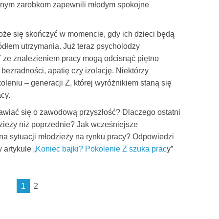
cznym zarobkom zapewnili młodym spokojne
może się skończyć w momencie, gdy ich dzieci będą
ódłem utrzymania. Już teraz psycholodzy
Y ze znalezieniem pracy mogą odcisnąć piętno
bezradności, apatię czy izolację. Niektórzy
eniu – generacji Z, której wyróżnikiem staną się
cy.
awiać się o zawodową przyszłość? Dlaczego ostatni
odzieży niż poprzednie? Jak wcześniejsze
na sytuacji młodzieży na rynku pracy? Odpowiedzi
 artykule „
Koniec bajki? Pokolenie Z szuka prac
y”
1
2