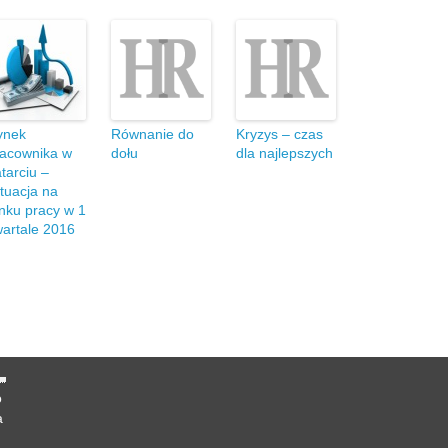
ynek
Równanie do
Kryzys – czas
racownika w
dołu
dla najlepszych
tarciu –
tuacja na
nku pracy w 1
artale 2016
o
a