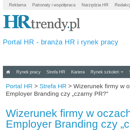
Reklama
Patronaty i współpraca
Narzędzia HR
Redakc
Portal HR - branża HR i rynek pracy
Rynek pracy
Strefa HR
Kariera
Rynek szkoleń
Portal HR
>
Strefa HR
>
Wizerunek firmy w o
Employer Branding czy „czarny PR?”
Wizerunek firmy w oczach
Employer Branding czy „