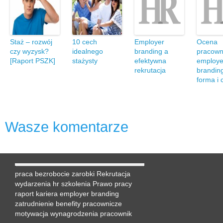
Staż – rozwój
10 cech
Employer
Ocena
czy wyzysk?
idealnego
branding a
pracown
[Raport PSZK]
stażysty
efektywna
employe
rekrutacja
brandin
forma i 
Wasze komentarze
praca
bezrobocie
zarobki
Rekrutacja
wydarzenia hr
szkolenia
Prawo pracy
raport
kariera
employer branding
zatrudnienie
benefity pracownicze
motywacja
wynagrodzenia
pracownik