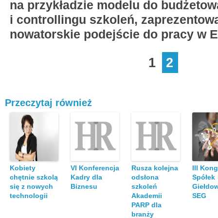
na przykładzie modelu do budżetow
i controllingu szkoleń, zaprezentow
nowatorskie podejście do pracy w E
1
2
Przeczytaj również
Kobiety
VI Konferencja
Rusza kolejna
III Kon
chętnie szkolą
Kadry dla
odsłona
Spółek
się z nowych
Biznesu
szkoleń
Giełdo
technologii
Akademii
SEG
PARP dla
branży