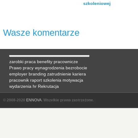
szkoleniowej
Wasze komentarze
zarobki
praca
benefity pracownicze
Prawo pracy
wynagrodzenia
bezrobocie
employer branding
zatrudnienie
kariera
pracownik
raport
szkolenia
motywacja
wydarzenia hr
Rekrutacja
© 2008-2020
ENNOVA
. Wszelkie prawa zastrzeżone.