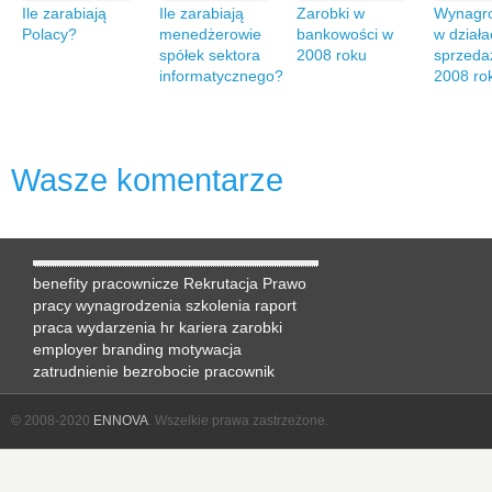
Ile zarabiają
Ile zarabiają
Zarobki w
Wynagr
Polacy?
menedżerowie
bankowości w
w działa
spółek sektora
2008 roku
sprzeda
informatycznego?
2008 ro
Wasze komentarze
benefity pracownicze
Rekrutacja
Prawo
pracy
wynagrodzenia
szkolenia
raport
praca
wydarzenia hr
kariera
zarobki
employer branding
motywacja
zatrudnienie
bezrobocie
pracownik
© 2008-2020
ENNOVA
. Wszelkie prawa zastrzeżone.