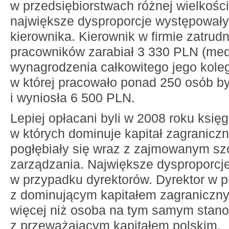
w przedsiębiorstwach różnej wielkośc
największe dysproporcje występowały
kierownika. Kierownik w firmie zatrudn
pracowników zarabiał 3 330 PLN (med
wynagrodzenia całkowitego jego kolegi
w której pracowało ponad 250 osób b
i wyniosła 6 500 PLN.
Lepiej opłacani byli w 2008 roku księ
w których dominuje kapitał zagraniczn
pogłębiały się wraz z zajmowanym s
zarządzania. Największe dysproporcj
w przypadku dyrektorów. Dyrektor w p
z dominującym kapitałem zagraniczn
więcej niż osoba na tym samym stano
z przeważającym kapitałem polskim.