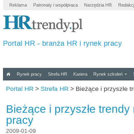
Reklama
Patronaty i współpraca
Narzędzia HR
Redakc
Portal HR - branża HR i rynek pracy
Rynek pracy
Strefa HR
Kariera
Rynek szkoleń
Portal HR
>
Strefa HR
>
Bieżące i przyszłe t
Bieżące i przyszłe trendy
pracy
2009-01-09