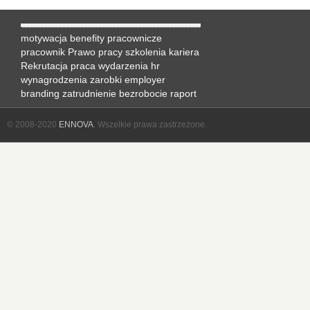
motywacja
benefity pracownicze
pracownik
Prawo pracy
szkolenia
kariera
Rekrutacja
praca
wydarzenia hr
wynagrodzenia
zarobki
employer
branding
zatrudnienie
bezrobocie
raport
© 2008-2020
ENNOVA
. Wszelkie prawa zastrzeżone.