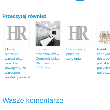
Przeczytaj również
Eksperci
300 tys.
Pracodawcy
Rynek
alarmują –
pracowników w
płacą za
kandydat
wzrost płac
Centrach Usług
szkolenia
dostoso
musi być
Wspólnych do
politykę
powiązany ze
2020 roku
pozyski
wzrostem
najleps
produktywności!
Wasze komentarze