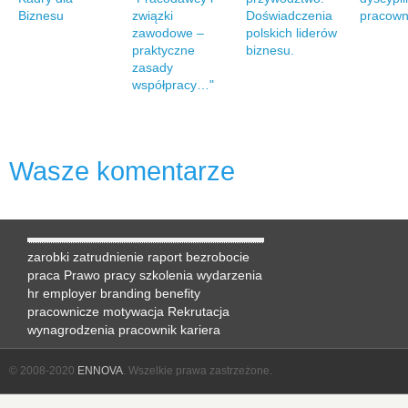
Biznesu
związki
Doświadczenia
pracown
zawodowe –
polskich liderów
praktyczne
biznesu.
zasady
współpracy…"
Wasze komentarze
zarobki
zatrudnienie
raport
bezrobocie
praca
Prawo pracy
szkolenia
wydarzenia
hr
employer branding
benefity
pracownicze
motywacja
Rekrutacja
wynagrodzenia
pracownik
kariera
© 2008-2020
ENNOVA
. Wszelkie prawa zastrzeżone.