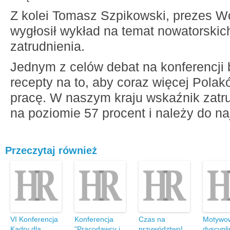
Z kolei Tomasz Szpikowski, prezes W
wygłosił wykład na temat nowatorskic
zatrudnienia.
Jednym z celów debat na konferencji 
recepty na to, aby coraz więcej Pol
pracę. W naszym kraju wskaźnik zatru
na poziomie 57 procent i należy do na
Przeczytaj również
VI Konferencja
Konferencja
Czas na
Motywow
Kadry dla
"Pracodawcy i
przywództwo!
dyscypl