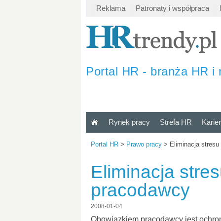
Reklama
Patronaty i współpraca
Portal HR - branża HR i 
Rynek pracy
Strefa HR
Karie
Portal HR
>
Prawo pracy
>
Eliminacja stres
Eliminacja stre
pracodawcy
2008-01-04
Obowiązkiem pracodawcy jest ochron