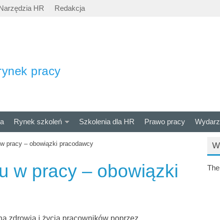
Narzędzia HR
Redakcja
rynek pracy
ra
Rynek szkoleń
Szkolenia dla HR
Prawo pracy
Wydarz
u w pracy – obowiązki pracodawcy
W
su w pracy – obowiązki
The
a zdrowia i życia pracowników poprzez