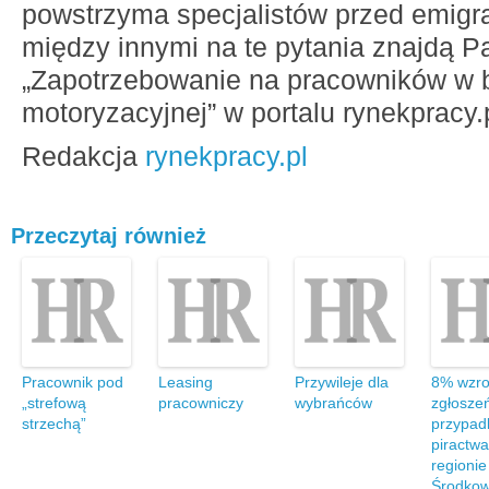
powstrzyma specjalistów przed emigr
między innymi na te pytania znajdą P
„Zapotrzebowanie na pracowników w 
motoryzacyjnej” w portalu rynekpracy.p
Redakcja
rynekpracy.pl
Przeczytaj również
Pracownik pod
Leasing
Przywileje dla
8% wzro
„strefową
pracowniczy
wybrańców
zgłosze
strzechą”
przypad
piractw
regioni
Środkow