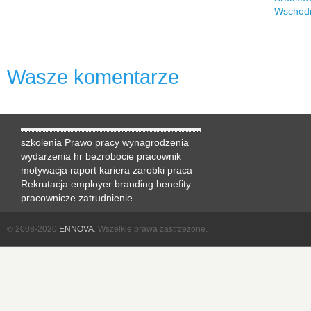
Wschodn
Wasze komentarze
szkolenia
Prawo pracy
wynagrodzenia
wydarzenia hr
bezrobocie
pracownik
motywacja
raport
kariera
zarobki
praca
Rekrutacja
employer branding
benefity
pracownicze
zatrudnienie
© 2008-2020
ENNOVA
. Wszelkie prawa zastrzeżone.