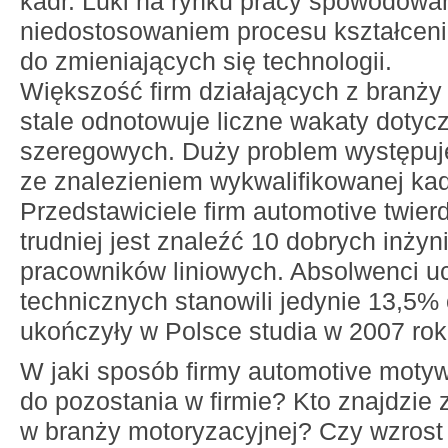
kadr. Luki na rynku pracy spowodowa
niedostosowaniem procesu kształcen
do zmieniających się technologii.
Większość firm działających z branży
stale odnotowuje liczne wakaty dotyc
szeregowych. Duży problem występuj
ze znalezieniem wykwalifikowanej kadr
Przedstawiciele firm automotive twier
trudniej jest znaleźć 10 dobrych inżyn
pracowników liniowych. Absolwenci uc
technicznych stanowili jedynie 13,5% 
ukończyły w Polsce studia w 2007 rok
W jaki sposób firmy automotive moty
do pozostania w firmie? Kto znajdzie 
w branży motoryzacyjnej? Czy wzros