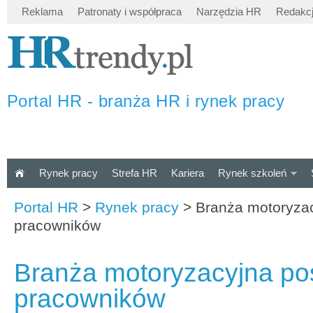
Reklama
Patronaty i współpraca
Narzędzia HR
Redakc
Portal HR - branża HR i rynek pracy
Rynek pracy
Strefa HR
Kariera
Rynek szkoleń
Portal HR
>
Rynek pracy
>
Branża motoryza
pracowników
Branża motoryzacyjna po
pracowników