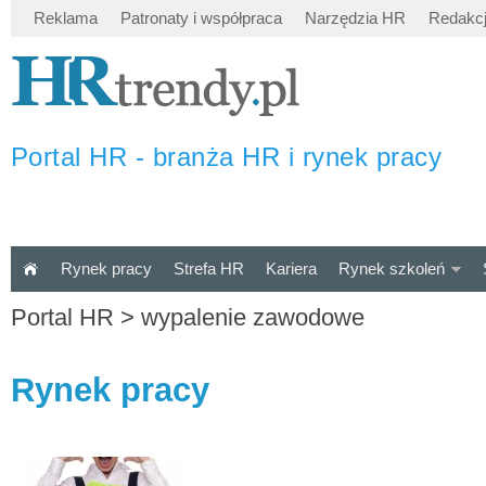
Reklama
Patronaty i współpraca
Narzędzia HR
Redakc
Portal HR - branża HR i rynek pracy
Rynek pracy
Strefa HR
Kariera
Rynek szkoleń
Portal HR
>
wypalenie zawodowe
Rynek pracy