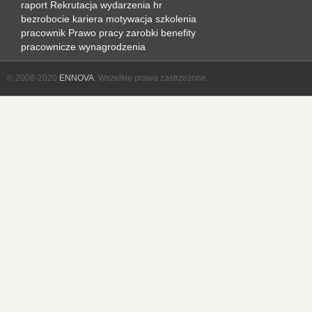
raport
Rekrutacja
wydarzenia hr
bezrobocie
kariera
motywacja
szkolenia
pracownik
Prawo pracy
zarobki
benefity
pracownicze
wynagrodzenia
© 2008-2020
ENNOVA
. Wszelkie prawa zastrzeżone.