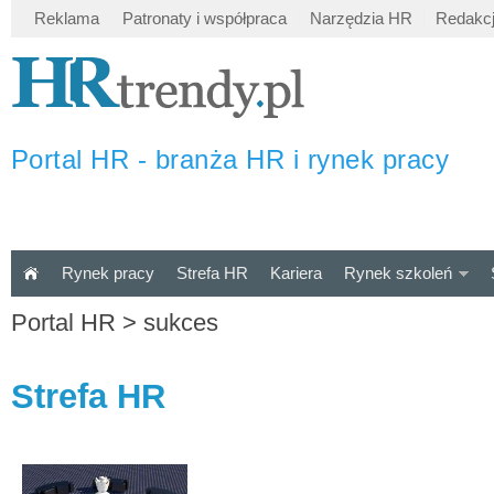
Reklama
Patronaty i współpraca
Narzędzia HR
Redakc
Portal HR - branża HR i rynek pracy
Rynek pracy
Strefa HR
Kariera
Rynek szkoleń
Portal HR
>
sukces
Strefa HR