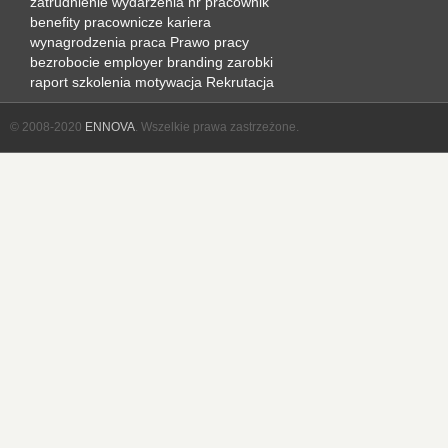
zatrudnienie
wydarzenia hr
pracownik
benefity pracownicze
kariera
wynagrodzenia
praca
Prawo pracy
bezrobocie
employer branding
zarobki
raport
szkolenia
motywacja
Rekrutacja
© 2008-2020
ENNOVA
. Wszelkie prawa zastrzeżone.