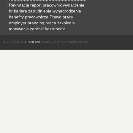
Rekrutacja
raport
pracownik
wydarzenia
hr
kariera
zatrudnienie
wynagrodzenia
benefity pracownicze
Prawo pracy
employer branding
praca
szkolenia
motywacja
zarobki
bezrobocie
© 2008-2020
ENNOVA
. Wszelkie prawa zastrzeżone.