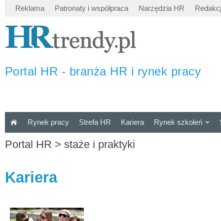
Reklama
Patronaty i współpraca
Narzędzia HR
Redakc
Portal HR - branża HR i rynek pracy
Rynek pracy
Strefa HR
Kariera
Rynek szkoleń
Portal HR
>
staże i praktyki
Kariera