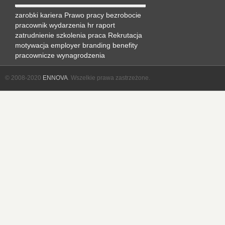
zarobki
kariera
Prawo pracy
bezrobocie
pracownik
wydarzenia hr
raport
zatrudnienie
szkolenia
praca
Rekrutacja
motywacja
employer branding
benefity
pracownicze
wynagrodzenia
© 2008-2020
ENNOVA
. Wszelkie prawa zastrzeżone.