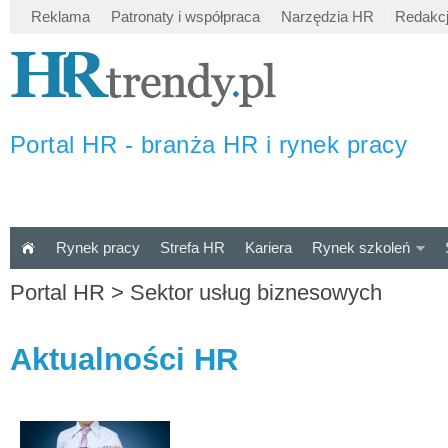
Reklama
Patronaty i współpraca
Narzędzia HR
Redakc
Portal HR - branża HR i rynek pracy
Rynek pracy
Strefa HR
Kariera
Rynek szkoleń
Portal HR
>
Sektor usług biznesowych
Aktualności HR