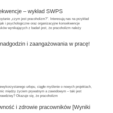
nsekwencje – wykład SWPS
ytanie „czym jest pracoholizm?″. Interesują nas na przykład
jak i psychologiczne oraz organizacyjne konsekwencje
ków wynikających z badań jest, że pracoholizm należy
a nadgodzin i zaangażowania w pracę!
iewykorzystanego urlopu, ciągłe myślenie o nowych projektach,
granic między życiem prywatnym a zawodowym – taki jest
rawdziwy? Okazuje się, że pracoholizm
ywność i zdrowie pracowników [Wyniki