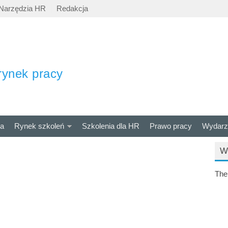
Narzędzia HR
Redakcja
rynek pracy
ra
Rynek szkoleń
Szkolenia dla HR
Prawo pracy
Wydarz
W
The