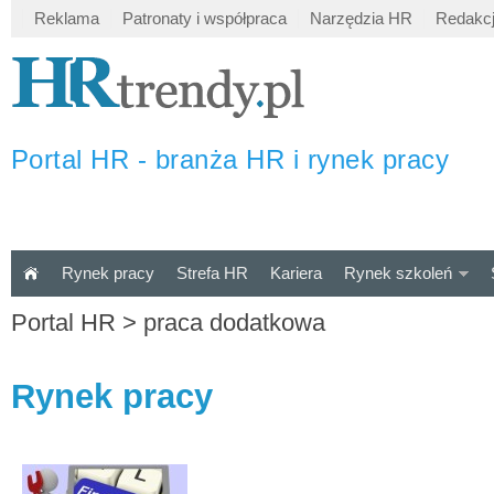
Reklama
Patronaty i współpraca
Narzędzia HR
Redakc
Portal HR - branża HR i rynek pracy
Rynek pracy
Strefa HR
Kariera
Rynek szkoleń
Portal HR
>
praca dodatkowa
Rynek pracy