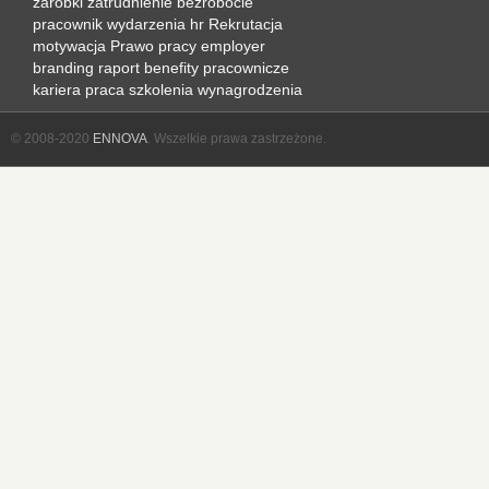
zarobki
zatrudnienie
bezrobocie
pracownik
wydarzenia hr
Rekrutacja
motywacja
Prawo pracy
employer
branding
raport
benefity pracownicze
kariera
praca
szkolenia
wynagrodzenia
© 2008-2020
ENNOVA
. Wszelkie prawa zastrzeżone.