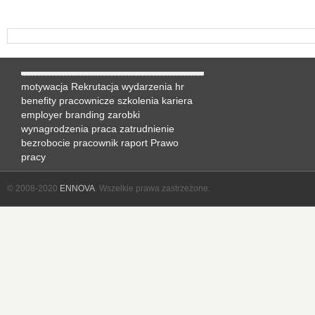
motywacja
Rekrutacja
wydarzenia hr
benefity pracownicze
szkolenia
kariera
employer branding
zarobki
wynagrodzenia
praca
zatrudnienie
bezrobocie
pracownik
raport
Prawo
pracy
© 2008-2020
ENNOVA
. Wszelkie prawa zastrzeżone.