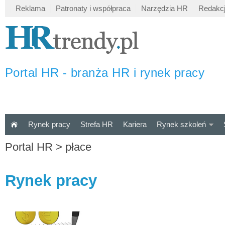
Reklama
Patronaty i współpraca
Narzędzia HR
Redakc
Portal HR - branża HR i rynek pracy
Rynek pracy
Strefa HR
Kariera
Rynek szkoleń
Portal HR
>
płace
Rynek pracy