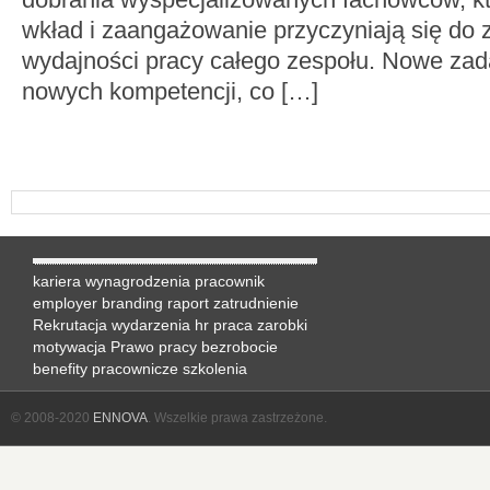
wkład i zaangażowanie przyczyniają się do 
wydajności pracy całego zespołu. Nowe za
nowych kompetencji, co […]
kariera
wynagrodzenia
pracownik
employer branding
raport
zatrudnienie
Rekrutacja
wydarzenia hr
praca
zarobki
motywacja
Prawo pracy
bezrobocie
benefity pracownicze
szkolenia
© 2008-2020
ENNOVA
. Wszelkie prawa zastrzeżone.