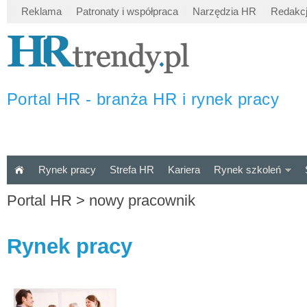
Reklama
Patronaty i współpraca
Narzędzia HR
Redakc
Portal HR - branża HR i rynek pracy
Rynek pracy
Strefa HR
Kariera
Rynek szkoleń
Portal HR
>
nowy pracownik
Rynek pracy