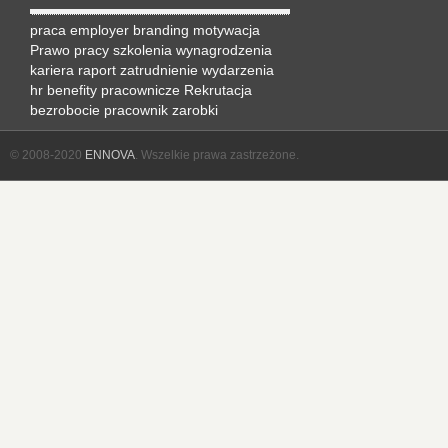
praca
employer branding
motywacja
Prawo pracy
szkolenia
wynagrodzenia
kariera
raport
zatrudnienie
wydarzenia
hr
benefity pracownicze
Rekrutacja
bezrobocie
pracownik
zarobki
© 2008-2020
ENNOVA
. Wszelkie prawa zastrzeżone.