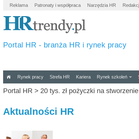
Reklama
Patronaty i współpraca
Narzędzia HR
Redakc
Portal HR - branża HR i rynek pracy
Rynek pracy
Strefa HR
Kariera
Rynek szkoleń
Portal HR
>
20 tys. zł pożyczki na stworzen
Aktualności HR