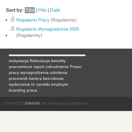
Sort by:
Title
|
Hits
|
Date
Regulamin Pracy
(Regulaminy)
Regulamin Wynagrodzenia 2009
(Regulaminy)
motywacja
Rekrutacja
benefity
pracownicze
raport
zatrudnienie
Prawo
pracy
wynagrodzenia
szkolenia
pracownik
kariera
bezrobocie
wydarzenia hr
zarobki
employer
branding
praca
© 2008-2020
ENNOVA
. Wszelkie prawa zastrzeżone.