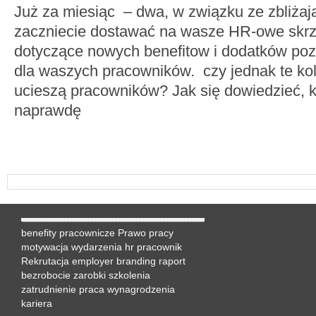
Już za miesiąc – dwa, w związku ze zbliżaj
zaczniecie dostawać na wasze HR-owe skrzy
dotyczące nowych benefitow i dodatków po
dla waszych pracowników. czy jednak te kol
ucieszą pracowników? Jak się dowiedzieć, k
naprawdę
benefity pracownicze
Prawo pracy
motywacja
wydarzenia hr
pracownik
Rekrutacja
employer branding
raport
bezrobocie
zarobki
szkolenia
zatrudnienie
praca
wynagrodzenia
kariera