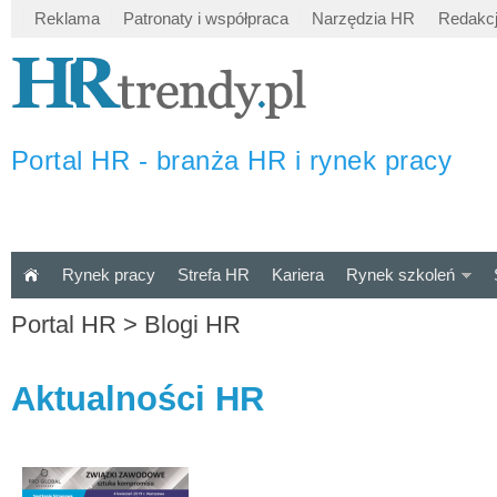
Reklama
Patronaty i współpraca
Narzędzia HR
Redakc
Portal HR - branża HR i rynek pracy
Rynek pracy
Strefa HR
Kariera
Rynek szkoleń
Portal HR
>
Blogi HR
Aktualności HR