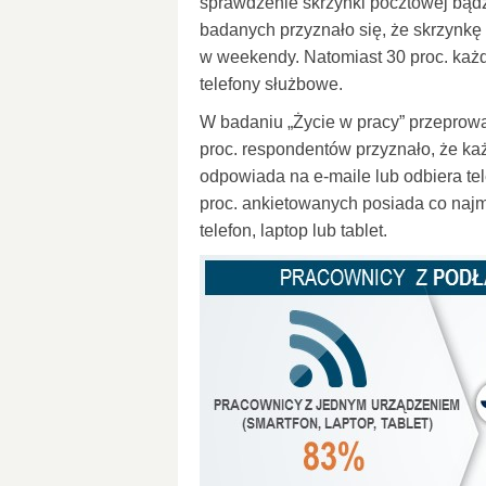
sprawdzenie skrzynki pocztowej bądź 
badanych przyznało się, że skrzynk
w weekendy. Natomiast 30 proc. każde
telefony służbowe.
W badaniu „Życie w pracy” przeprowa
proc. respondentów przyznało, że k
odpowiada na e-maile lub odbiera tel
proc. ankietowanych posiada co najm
telefon, laptop lub tablet.