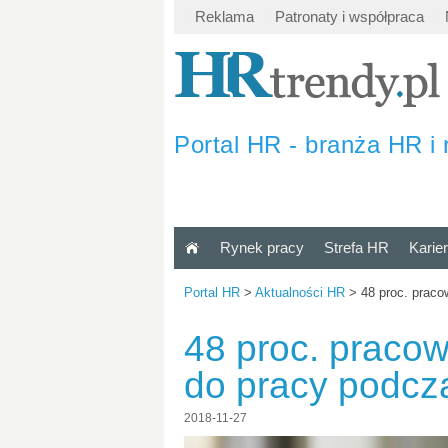
Reklama
Patronaty i współpraca
Portal HR - branża HR i 
Rynek pracy
Strefa HR
Karie
Portal HR
>
Aktualności HR
>
48 proc. prac
48 proc. praco
do pracy podcz
2018-11-27