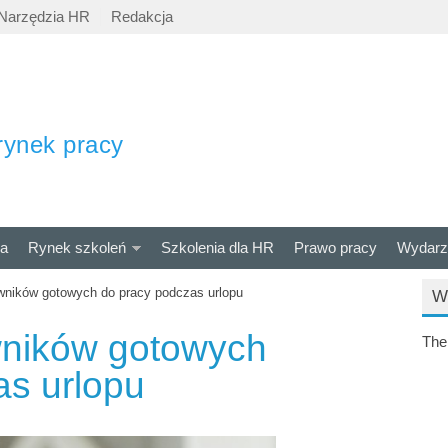
Narzędzia HR
Redakcja
rynek pracy
ra
Rynek szkoleń
Szkolenia dla HR
Prawo pracy
Wydarz
owników gotowych do pracy podczas urlopu
W
wników gotowych
The
as urlopu