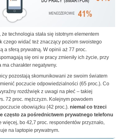
 że technologia stała się istotnym elementem
k czego widać też znaczący poziom swoistego
ą a sferą prywatną. W opinii aż 77 proc.
omagają się oni w pracy zmieniły ich życie, przy
a ma charakter negatywny.
nicy pozostają skomunikowani ze swoim światem
enić poczucie odpowiedzialności (65 proc.). Co
wyraźny rozdźwięk z uwagi na płeć – takiej
t vs. 72 proc. mężczyzn. Kolejnym powodem
poczucie obowiązku (42 proc.).
niemal co trzeci
 że często za pośrednictwem prywatnego telefonu
 więcej, bo 42,7 proc. respondentów przyznało,
uje na laptopie prywatnym.