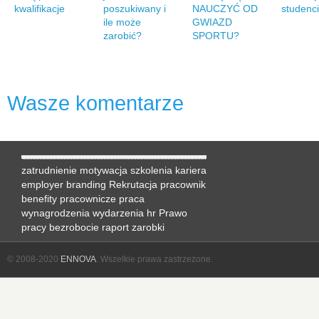
kwalifikacje
poszukiwany i
NAUCZYĆ OD
studenc
ile może
GWIAZD
zarobić?
SPORTU?
Wasze komentarze
zatrudnienie
motywacja
szkolenia
kariera
employer branding
Rekrutacja
pracownik
benefity pracownicze
praca
wynagrodzenia
wydarzenia hr
Prawo
pracy
bezrobocie
raport
zarobki
© 2008-2020
ENNOVA
. Wszelkie prawa zastrzeżone.