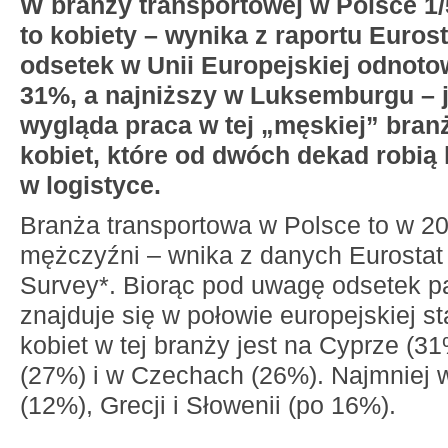
W branży transportowej w Polsce 1
to kobiety – wynika z raportu Euros
odsetek w Unii Europejskiej odnot
31%, a najniższy w Luksemburgu – 
wygląda praca w tej „męskiej” branż
kobiet, które od dwóch dekad robią 
w logistyce.
Branża transportowa w Polsce to w 2
mężczyźni – wnika z danych Eurostat
Survey*. Biorąc pod uwagę odsetek pa
znajduje się w połowie europejskiej s
kobiet w tej branży jest na Cyprze (31
(27%) i w Czechach (26%). Najmniej
(12%), Grecji i Słowenii (po 16%).