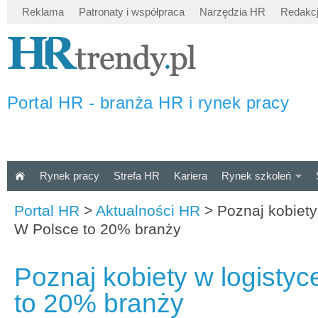
Reklama
Patronaty i współpraca
Narzędzia HR
Redakc
Portal HR - branża HR i rynek pracy
Rynek pracy
Strefa HR
Kariera
Rynek szkoleń
Portal HR
>
Aktualności HR
>
Poznaj kobiety
W Polsce to 20% branży
Poznaj kobiety w logistyc
to 20% branży