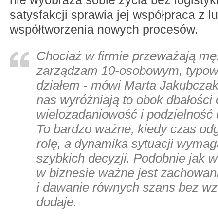
nie wyobraża sobie życia bez logistyki
satysfakcji sprawia jej współpraca z 
współtworzenia nowych procesów.
Chociaż w firmie przeważają mę
zarządzam 10-osobowym, typow
działem
- mówi Marta Jakubczak
nas wyróżniają to obok dbałości 
wielozadaniowość i podzielność 
To bardzo ważne, kiedy czas od
rolę, a dynamika sytuacji wyma
szybkich decyzji. Podobnie jak w
w biznesie ważne jest zachowan
i dawanie równych szans bez wz
dodaje.