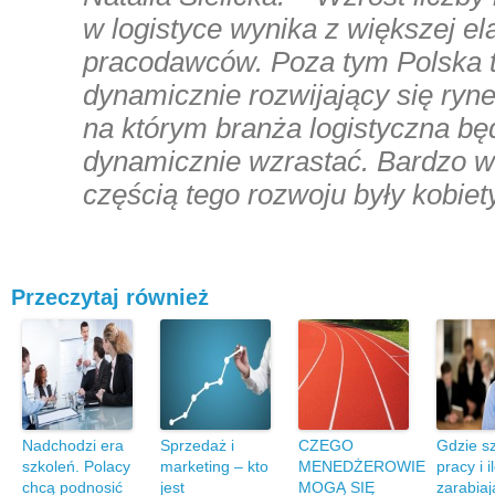
w logistyce wynika z większej el
pracodawców. Poza tym Polska 
dynamicznie rozwijający się ryne
na którym branża logistyczna będ
dynamicznie wzrastać. Bardzo w
częścią tego rozwoju były kobie
Przeczytaj również
Nadchodzi era
Sprzedaż i
CZEGO
Gdzie s
szkoleń. Polacy
marketing – kto
MENEDŻEROWIE
pracy i i
chcą podnosić
jest
MOGĄ SIĘ
zarabiaj