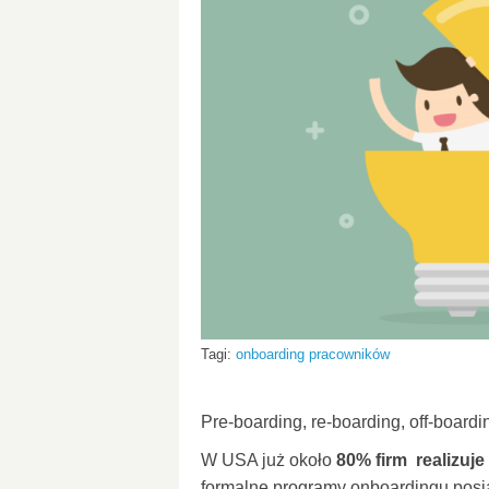
Tagi:
onboarding pracowników
Pre-boarding, re-boarding, off-board
W USA już około
80% firm realizuje
formalne programy onboardingu posiad