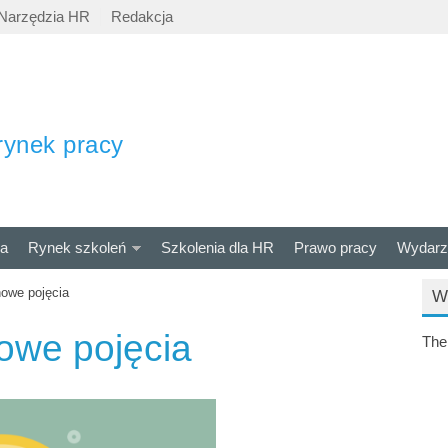
Narzędzia HR
Redakcja
rynek pracy
ra
Rynek szkoleń
Szkolenia dla HR
Prawo pracy
Wydarz
nowe pojęcia
W
owe pojęcia
The