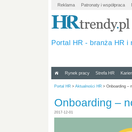
Reklama
Patronaty i współpraca
Portal HR - branża HR i 
Rynek pracy
Strefa HR
Karie
Portal HR
>
Aktualności HR
>
Onboarding – 
Onboarding – n
2017-12-01