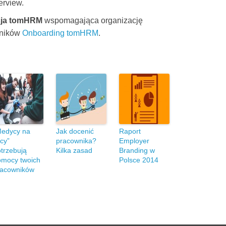
erview.
cja tomHRM
wspomagająca organizację
wników
Onboarding tomHRM
.
Medycy na
Jak docenić
Raport
icy”
pracownika?
Employer
trzebują
Kilka zasad
Branding w
omocy twoich
Polsce 2014
racowników