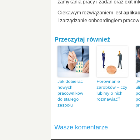
zamykania pracy i zadań oraz exit int
Ciekawym rozwiązaniem jest
aplika
i zarządzanie onboardingiem praco
Przeczytaj również
Jak dobierać
Porównanie
„
nowych
zarobków – czy
ul
pracowników
lubimy o nich
po
do starego
rozmawiać?
p
zespołu
p
Wasze komentarze