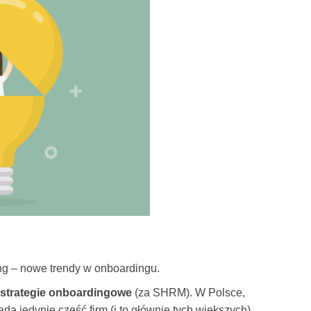
ing – nowe trendy w onboardingu.
 strategie onboardingowe
(za SHRM). W Polsce,
a jedynie część firm (i to głównie tych większych),