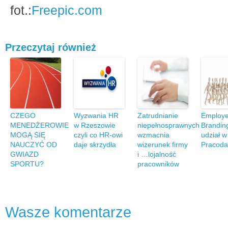
fot.:
Freepic.com
Przeczytaj również
CZEGO
Wyzwania HR
Zatrudnianie
Employe
MENEDŻEROWIE
w Rzeszowie
niepełnosprawnych
Brandin
MOGĄ SIĘ
czyli co HR-owi
wzmacnia
udział w
NAUCZYĆ OD
daje skrzydła
wizerunek firmy
Pracod
GWIAZD
i …lojalność
SPORTU?
pracowników
Wasze komentarze