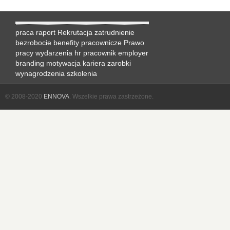
praca
raport
Rekrutacja
zatrudnienie
bezrobocie
benefity pracownicze
Prawo
pracy
wydarzenia hr
pracownik
employer
branding
motywacja
kariera
zarobki
wynagrodzenia
szkolenia
© 2008-2020
ENNOVA
. Wszelkie prawa zastrzeżone.