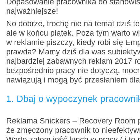
Dopasowanie pracownika do stanowis
najważniejsze!
No dobrze, trochę nie na temat dziś te
ale w końcu piątek. Poza tym warto w
w reklamie piszczy, kiedy robi się Em
prawda? Mamy dziś dla was subiektyw
najbardziej zabawnych reklam 2017 ro
bezpośrednio pracy nie dotyczą, mocn
nawiązują i mogą być przesłaniem dl
1. Dbaj o wypoczynek pracowni
Reklama Snickers – Recovery Room 
że zmęczony pracownik to nieefektyw
Warto zatem jeść lunch w pracy ( i to n