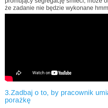
promujący segregację śmieci, może o
że zadanie nie będzie wykonane hmm
3.Zadbaj o to, by pracownik umi
porażkę