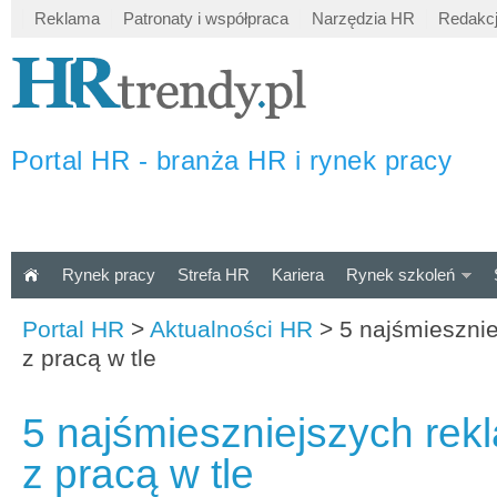
Reklama
Patronaty i współpraca
Narzędzia HR
Redakc
Portal HR - branża HR i rynek pracy
Rynek pracy
Strefa HR
Kariera
Rynek szkoleń
Portal HR
>
Aktualności HR
>
5 najśmiesznie
z pracą w tle
5 najśmieszniejszych rekl
z pracą w tle