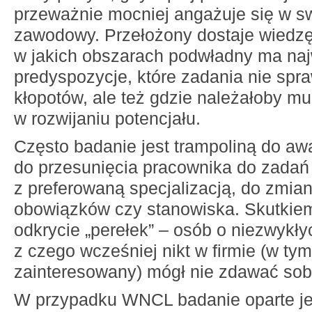
przeważnie mocniej angażuje się w s
zawodowy. Przełożony dostaje wiedzę
w jakich obszarach podwładny ma na
predyspozycje, które zadania nie spr
kłopotów, ale też gdzie należałoby m
w rozwijaniu potencjału.
Często badanie jest trampoliną do aw
do przesunięcia pracownika do zada
z preferowaną specjalizacją, do zmia
obowiązków czy stanowiska. Skutkie
odkrycie „perełek” – osób o niezwykły
z czego wcześniej nikt w firmie (w ty
zainteresowany) mógł nie zdawać sob
W przypadku WNCL badanie oparte je