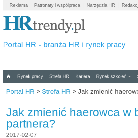
Reklama
Patronaty i współpraca
Narzędzia HR
Redakc
Portal HR - branża HR i rynek pracy
Rynek pracy
Strefa HR
Kariera
Rynek szkoleń
Portal HR
>
Strefa HR
>
Jak zmienić haerow
Jak zmienić haerowca w 
partnera?
2017-02-07