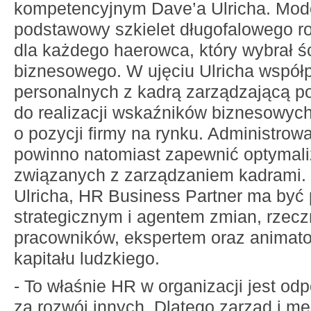
kompetencyjnym Dave’a Ulricha. Mode
podstawowy szkielet długofalowego r
dla każdego haerowca, który wybrał ś
biznesowego. W ujęciu Ulricha współ
personalnych z kadrą zarządzającą p
do realizacji wskaźników biznesowyc
o pozycji firmy na rynku. Administro
powinno natomiast zapewnić optymali
związanych z zarządzaniem kadrami. 
Ulricha, HR Business Partner ma być
strategicznym i agentem zmian, rzecz
pracowników, ekspertem oraz animat
kapitału ludzkiego.
- To właśnie HR w organizacji jest od
za rozwój innych. Dlatego zarząd i m