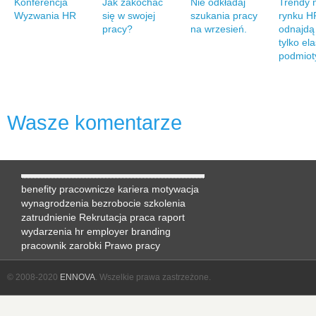
Konferencja
Jak zakochać
Nie odkładaj
Trendy 
Wyzwania HR
się w swojej
szukania pracy
rynku H
pracy?
na wrzesień.
odnajdą
tylko el
podmiot
Wasze komentarze
benefity pracownicze
kariera
motywacja
wynagrodzenia
bezrobocie
szkolenia
zatrudnienie
Rekrutacja
praca
raport
wydarzenia hr
employer branding
pracownik
zarobki
Prawo pracy
© 2008-2020
ENNOVA
. Wszelkie prawa zastrzeżone.