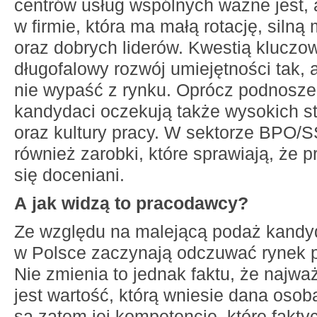
centrów usług wspólnych ważne jest,
w firmie, która ma małą rotację, silną
oraz dobrych liderów. Kwestią kluczow
długofalowy rozwój umiejętności tak, a
nie wypaść z rynku. Oprócz podnoszen
kandydaci oczekują także wysokich 
oraz kultury pracy. W sektorze BPO/S
również zarobki, które sprawiają, że 
się doceniani.
A jak widzą to pracodawcy?
Ze względu na malejącą podaż kand
w Polsce zaczynają odczuwać rynek 
Nie zmienia to jednak faktu, że najważ
jest wartość, którą wniesie dana osoba
są zatem jej kompetencje, które fakty