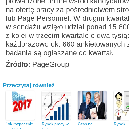
prowadzone online wśród kandydatów, 
na ofertę pracy za pośrednictwem str
lub Page Personnel. W drugim kwarta
w sondażu wzięło udział ponad 15 60
z kolei w trzecim kwartale o dwa tysią
każdorazowo ok. 660 ankietowanych z
badania są ogłaszane co kwartał.
Źródło:
PageGroup
Przeczytaj również
Jak rozpocznie
Rynek pracy w
Czas na
Rynek