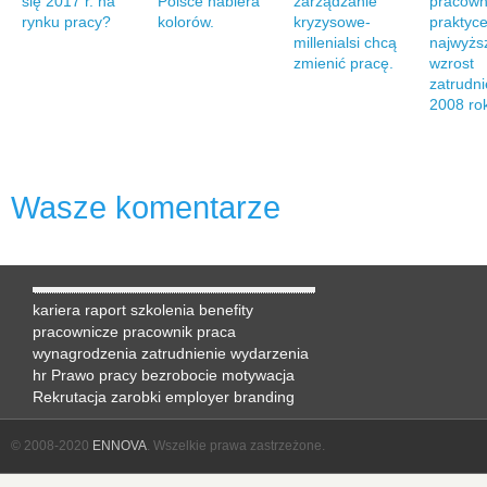
się 2017 r. na
Polsce nabiera
zarządzanie
pracown
rynku pracy?
kolorów.
kryzysowe-
praktyce
millenialsi chcą
najwyżs
zmienić pracę.
wzrost
zatrudni
2008 ro
Wasze komentarze
kariera
raport
szkolenia
benefity
pracownicze
pracownik
praca
wynagrodzenia
zatrudnienie
wydarzenia
hr
Prawo pracy
bezrobocie
motywacja
Rekrutacja
zarobki
employer branding
© 2008-2020
ENNOVA
. Wszelkie prawa zastrzeżone.