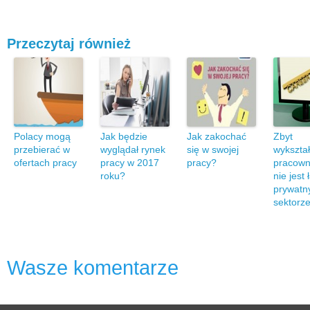
Przeczytaj również
Polacy mogą
Jak będzie
Jak zakochać
Zbyt
przebierać w
wyglądał rynek
się w swojej
wykszta
ofertach pracy
pracy w 2017
pracy?
pracown
roku?
nie jest
prywat
sektorze
Wasze komentarze