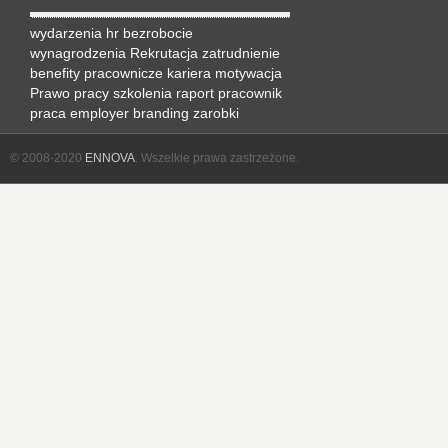
wydarzenia hr
bezrobocie
wynagrodzenia
Rekrutacja
zatrudnienie
benefity pracownicze
kariera
motywacja
Prawo pracy
szkolenia
raport
pracownik
praca
employer branding
zarobki
© 2008-2020
ENNOVA
. Wszelkie prawa zastrzeżone.