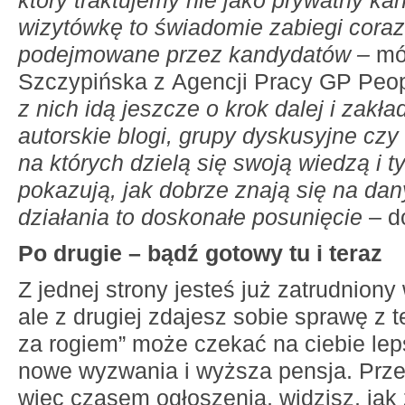
który traktujemy nie jako prywatny ka
wizytówkę to świadomie zabiegi coraz
podejmowane przez kandydatów –
mó
Szczypińska z Agencji Pracy GP Peo
z nich idą jeszcze o krok dalej i zakł
autorskie blogi, grupy dyskusyjne czy 
na których dzielą się swoją wiedzą i
pokazują, jak dobrze znają się na da
działania to doskonałe posunięcie
– d
Po drugie – bądź gotowy tu i teraz
Z jednej strony jesteś już zatrudniony w
ale z drugiej zdajesz sobie sprawę z t
za rogiem” może czekać na ciebie lep
nowe wyzwania i wyższa pensja. Prz
więc czasem ogłoszenia, widzisz, jak 