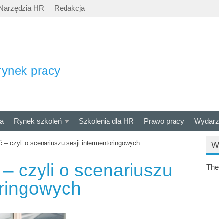
Narzędzia HR
Redakcja
rynek pracy
ra
Rynek szkoleń
Szkolenia dla HR
Prawo pracy
Wydarz
ć – czyli o scenariuszu sesji intermentoringowych
W
 – czyli o scenariuszu
The
oringowych