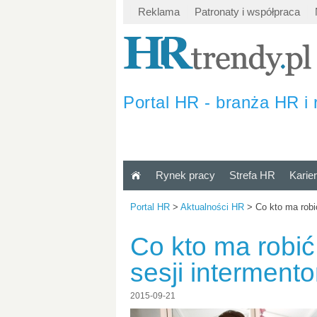
Reklama
Patronaty i współpraca
Portal HR - branża HR i 
Rynek pracy
Strefa HR
Karie
Portal HR
>
Aktualności HR
>
Co kto ma robi
Co kto ma robić
sesji interment
2015-09-21