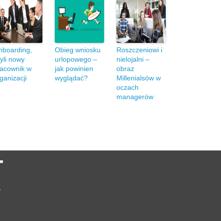
nboarding,
Obieg wniosku
Roszczeniowi i
yli nowy
urlopowego –
nielojalni –
racownik w
jak powinien
obraz
ganizacji
wyglądać?
Millenialsów w
oczach
managerów
y