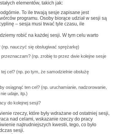
stałych elementów, takich jak:
odgórnie. To ile trwają sesje zapisane jest
 twórców programu. Osoby biorące udział w sesji są
linę – sesja musi trwać tyle czasu, ile
ędziemy robić na każdej sesji. W tym celu warto
 (np. nauczyć się obsługiwać sprężarkę)
u przeznaczam? (np. zrobię to przez dwie kolejne sesje
ej cel? (np. po tym, że samodzielnie obsłużę
by osiągnąć ten cel? (np. uruchamianie, nadzorowanie,
ie udaje, itp.)
cy do kolejnej sesji?
enie rzeczy, które były wdrażane od ostatniej sesji,
praca nad celami, wskazanie rzeczy do pracy
wienie najtrudniejszych kwestii, tego, co było
dczas sesji.