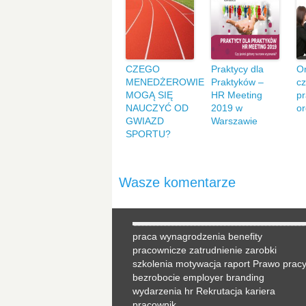
CZEGO
Praktycy dla
O
MENEDŻEROWIE
Praktyków –
cz
MOGĄ SIĘ
HR Meeting
p
NAUCZYĆ OD
2019 w
or
GWIAZD
Warszawie
SPORTU?
Wasze komentarze
praca
wynagrodzenia
benefity
pracownicze
zatrudnienie
zarobki
szkolenia
motywacja
raport
Prawo prac
bezrobocie
employer branding
wydarzenia hr
Rekrutacja
kariera
pracownik