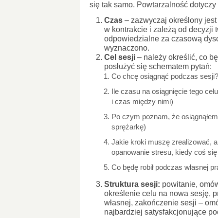
się tak samo. Powtarzalność dotyczy 
Czas
– zazwyczaj określony jest 
w kontrakcie i zależą od decyzji
odpowiedzialne za czasową dyscyp
wyznaczono.
Cel sesji
– należy określić, co b
posłużyć się schematem pytań:
Co chcę osiągnąć podczas sesji?
Ile czasu na osiągnięcie tego cel
i czas między nimi)
Po czym poznam, że osiągnąłem t
sprężarkę)
Jakie kroki muszę zrealizować, a
opanowanie stresu, kiedy coś się n
Co będę robił podczas własnej pra
Struktura sesji:
powitanie, omówi
określenie celu na nowa sesję, 
własnej, zakończenie sesji – omó
najbardziej satysfakcjonujące po