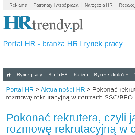
Reklama
Patronaty i współpraca
Narzędzia HR
Redakc
Portal HR - branża HR i rynek pracy
Rynek pracy
Strefa HR
Kariera
Rynek szkoleń
Portal HR
>
Aktualności HR
>
Pokonać rekrute
rozmowę rekrutacyjną w centrach SSC/BPO
Pokonać rekrutera, czyli j
rozmowę rekrutacyjną w 