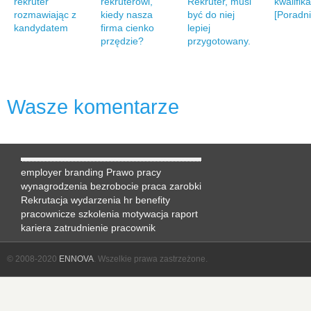
rekruter
rekruterowi,
Rekruter, musi
kwalifik
rozmawiając z
kiedy nasza
być do niej
[Poradni
kandydatem
firma cienko
lepiej
przędzie?
przygotowany.
Wasze komentarze
employer branding
Prawo pracy
wynagrodzenia
bezrobocie
praca
zarobki
Rekrutacja
wydarzenia hr
benefity
pracownicze
szkolenia
motywacja
raport
kariera
zatrudnienie
pracownik
© 2008-2020
ENNOVA
. Wszelkie prawa zastrzeżone.