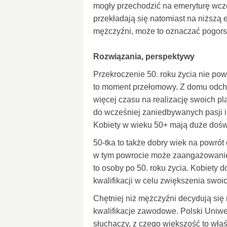
mogły przechodzić na emeryturę wcześ
przekładają się natomiast na niższą 
mężczyźni, może to oznaczać pogorsz
Rozwiązania, perspektywy
Przekroczenie 50. roku życia nie p
to moment przełomowy. Z domu odcho
więcej czasu na realizację swoich p
do wcześniej zaniedbywanych pasji
Kobiety w wieku 50+ mają duże doś
50-tka to także dobry wiek na powr
w tym powrocie może zaangażowanie
to osoby po 50. roku życia. Kobiety 
kwalifikacji w celu zwiększenia swoi
Chętniej niż mężczyźni decydują si
kwalifikacje zawodowe. Polski Uniwe
słuchaczy, z czego większość to właś