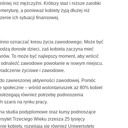
niej niż mężczyźni. Krótszy staż i niższe zarobki
emeryturę, a ponieważ kobiety żyją dłużej niż
enie ich sytuacji finansowej.
owinno oznaczać kresu życia zawodowego. Może być
dzą dorosłe dzieci, zaś kobieta zaczyna mieć
lanów. To może być najlepszy moment, aby wrócić
 i odnaleźć zawodowe powołanie w nowym miejscu.
wiadczenie życiowe i zawodowe.
ót do zawieszonej aktywności zawodowej. Pomóc
 społeczne – wśród wolontariuszek aż 80% kobiet
dostrzegają również potrzebę podnoszenia
ch szans na rynku pracy.
ę na studia podyplomowe oraz kursy podnoszące
rsytet Trzeciego Wieku zrzesza 25 tysięcy
nie kobiety, rozwijają się również Uniwersytety