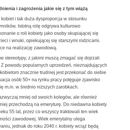
ienia i zagrożenia jakie się z tym wiążą
obiet i tak duża dysproporcja w stosunku
nników. Istotną rolę odgrywa kulturowo
nanie o roli kobiety jako osoby skupiającej się
eci i wnuki, opiekującej się starszymi rodzicami.
sce na realizację zawodową.
 stereotypy, z jakimi muszą zmagać się dojrzali
. Z powodu popularnych uprzedzeń, nieznajdujących
kobietom znacznie trudniej jest przekonać do siebie
acja osób 50+ na rynku pracy potęguje zjawisko
ię m.in. w średnio niższych zarobkach.
zazwyczaj mniej od swoich kolegów, ale również
eśniej przechodzą na emeryturę. Do niedawna kobiety
ku 55 lat, przez co wszyscy traktowali ten wiek
wności zawodowej. Wiek emerytalny ulega
iu, jednak do roku 2040 r. kobiety wciąż będą