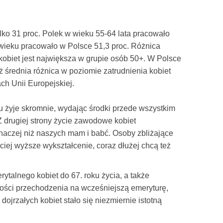
lko 31 proc. Polek w wieku 55-64 lata pracowało
eku pracowało w Polsce 51,3 proc. Różnica
obiet jest największa w grupie osób 50+. W Polsce
 średnia różnica w poziomie zatrudnienia kobiet
ch Unii Europejskiej.
u żyje skromnie, wydając środki przede wszystkim
Z drugiej strony życie zawodowe kobiet
inaczej niż naszych mam i babć. Osoby zbliżające
ściej wyższe wykształcenie, coraz dłużej chcą też
talnego kobiet do 67. roku życia, a także
ości przechodzenia na wcześniejszą emeryturę,
ojrzałych kobiet stało się niezmiernie istotną