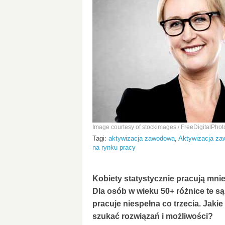
Image courtesy of stockimages / FreeDigitalPhot
Tagi:
aktywizacja zawodowa
,
Aktywizacja z
na rynku pracy
Kobiety statystycznie pracują mniej
Dla osób w wieku 50+ różnice te s
pracuje niespełna co trzecia. Jakie
szukać rozwiązań i możliwości?