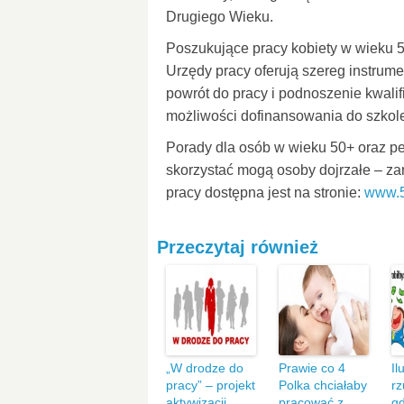
Drugiego Wieku.
Poszukujące pracy kobiety w wieku 5
Urzędy pracy oferują szereg instrum
powrót do pracy i podnoszenie kwali
możliwości dofinansowania do szkole
Porady dla osób w wieku 50+ oraz peł
skorzystać mogą osoby dojrzałe – za
pracy dostępna jest na stronie:
www.5
Przeczytaj również
„W drodze do
Prawie co 4
Il
pracy” – projekt
Polka chciałaby
rz
aktywizacji
pracować z
gd