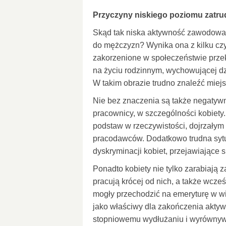
Przyczyny niskiego poziomu zatrudn
Skąd tak niska aktywność zawodowa k
do mężczyzn? Wynika ona z kilku czy
zakorzenione w społeczeństwie przeko
na życiu rodzinnym, wychowującej dzi
W takim obrazie trudno znaleźć miej
Nie bez znaczenia są także negatywne
pracownicy, w szczególności kobiety
podstaw w rzeczywistości, dojrzałym 
pracodawców. Dodatkowo trudna sytu
dyskryminacji kobiet, przejawiające s
Ponadto kobiety nie tylko zarabiają 
pracują krócej od nich, a także wcz
mogły przechodzić na emeryturę w wie
jako właściwy dla zakończenia akty
stopniowemu wydłużaniu i wyrównywan