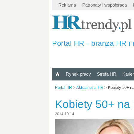
Reklama
Patronaty i współpraca
Portal HR - branża HR i 
Rynek pracy
Strefa HR
Karie
Portal HR
>
Aktualności HR
>
Kobiety 50+ na
Kobiety 50+ na 
2014-10-14