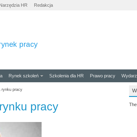
Narzędzia HR
Redakcja
rynek pracy
ra
Rynek szkoleń
Szkolenia dla HR
Prawo pracy
Wydarz
 rynku pracy
W
rynku pracy
The