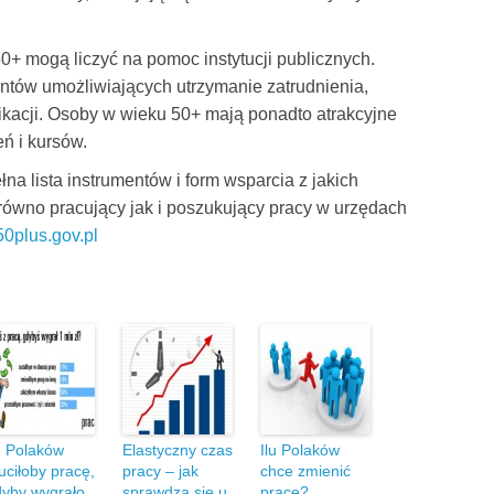
0+ mogą liczyć na pomoc instytucji publicznych.
entów umożliwiających utrzymanie zatrudnienia,
fikacji. Osoby w wieku 50+ mają ponadto atrakcyjne
ń i kursów.
na lista instrumentów i form wsparcia z jakich
równo pracujący jak i poszukujący pracy w urzędach
0plus.gov.pl
u Polaków
Elastyczny czas
Ilu Polaków
uciłoby pracę,
pracy – jak
chce zmienić
yby wygrało
sprawdza się u
pracę?