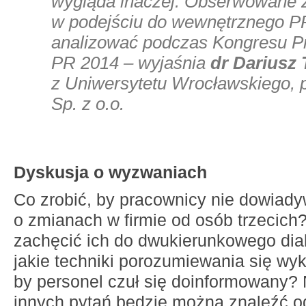
wygląda inaczej. Obserwowane 
w podejściu do wewnętrznego P
analizować podczas Kongresu Pr
PR 2014 – wyjaśnia
dr Dariusz
z Uniwersytetu Wrocławskiego,
Sp. z o.o.
Dyskusja o wyzwaniach
Co zrobić, by pracownicy nie dowiadyw
o zmianach w firmie od osób trzecich
zachęcić ich do dwukierunkowego dial
jakie techniki porozumiewania się wy
by personel czuł się doinformowany? N
innych pytań będzie można znaleźć 