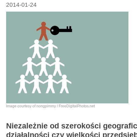
2014-01-24
Image courtesy of nongpimmy / FreeDigitalPhotos.net
Niezależnie od szerokości geograficz
działalności czy wielkości przedsię