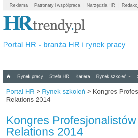
Reklama
Patronaty i współpraca
Narzędzia HR
Redakc
Portal HR - branża HR i rynek pracy
Rynek pracy
Strefa HR
Kariera
Rynek szkoleń
Portal HR
>
Rynek szkoleń
>
Kongres Profes
Relations 2014
Kongres Profesjonalistów
Relations 2014