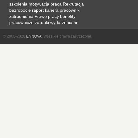
szkolenia
motywacja
praca
Rekrutacja
bezrobocie
raport
kariera
pracownik
zatrudnienie
Prawo pracy
benefity
pracownicze
zarobki
wydarzenia hr
© 2008-2020
ENNOVA
. Wszelkie prawa zastrzeżone.