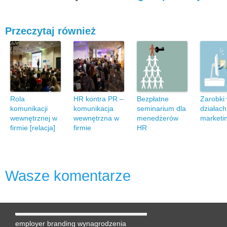
Przeczytaj również
Rola
HR kontra PR –
Bezpłatne
Zarobki
komunikacji
komunikacja
seminarium dla
działach
wewnętrznej w
wewnętrzna w
menedżerów
marketi
firmie [relacja]
firmie
HR
Wasze komentarze
employer branding
wynagrodzenia