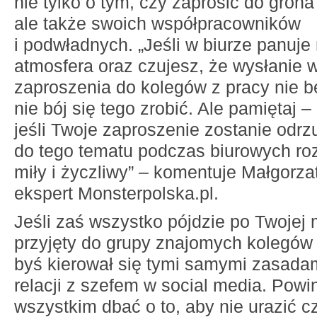
nie tylko o tym, czy zaprosić do gron
ale także swoich współpracowników
i podwładnych. „Jeśli w biurze panuje 
atmosfera oraz czujesz, że wysłanie w
zaproszenia do kolegów z pracy nie b
nie bój się tego zrobić. Ale pamiętaj –
jeśli Twoje zaproszenie zostanie odrz
do tego tematu podczas biurowych r
miły i życzliwy” – komentuje Małgorz
ekspert Monsterpolska.pl.
Jeśli zaś wszystko pójdzie po Twojej m
przyjęty do grupy znajomych kolegów z
byś kierował się tymi samymi zasada
relacji z szefem w social media. Powi
wszystkim dbać o to, aby nie urazić c