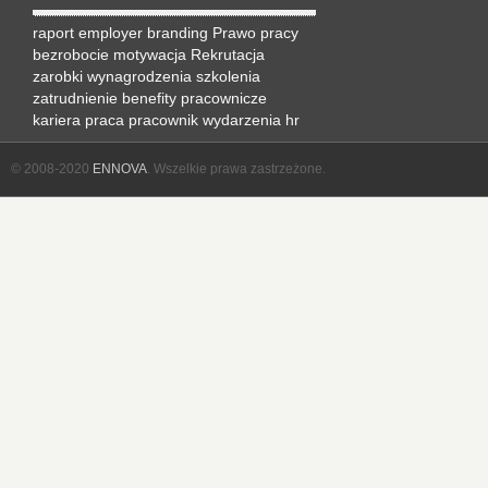
raport
employer branding
Prawo pracy
bezrobocie
motywacja
Rekrutacja
zarobki
wynagrodzenia
szkolenia
zatrudnienie
benefity pracownicze
kariera
praca
pracownik
wydarzenia hr
© 2008-2020
ENNOVA
. Wszelkie prawa zastrzeżone.