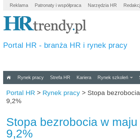
Reklama
Patronaty i współpraca
Narzędzia HR
Redakc
Portal HR - branża HR i rynek pracy
Rynek pracy
Strefa HR
Kariera
Rynek szkoleń
Portal HR
>
Rynek pracy
>
Stopa bezrobocia
9,2%
Stopa bezrobocia w maju
9,2%