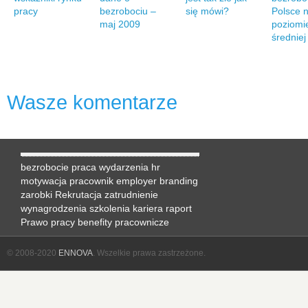
pracy
bezrobociu –
się mówi?
Polsce 
maj 2009
poziomi
średnie
Wasze komentarze
bezrobocie
praca
wydarzenia hr
motywacja
pracownik
employer branding
zarobki
Rekrutacja
zatrudnienie
wynagrodzenia
szkolenia
kariera
raport
Prawo pracy
benefity pracownicze
© 2008-2020
ENNOVA
. Wszelkie prawa zastrzeżone.