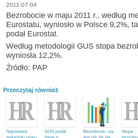
2011-07-04
Bezrobocie w maju 2011 r., według me
Eurostatu, wyniosło w Polsce 9,2%, ta
podał Eurostat.
Według metodologii GUS stopa bezro
wyniosła 12,2%.
Źródło: PAP
Przeczytaj również
Najnowsze
GUS podał
Bezrobocie: czy
Stopa
wskaźniki rynku
dane o
jest tak źle jak
bezrobo