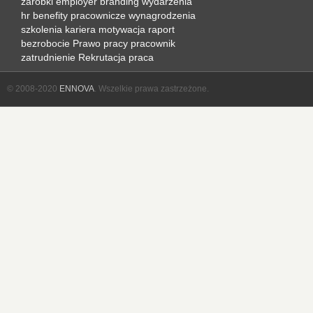
zarobki
employer branding
wydarzenia
hr
benefity pracownicze
wynagrodzenia
szkolenia
kariera
motywacja
raport
bezrobocie
Prawo pracy
pracownik
zatrudnienie
Rekrutacja
praca
© 2008-2020
ENNOVA
. Wszelkie prawa zastrzeżone.