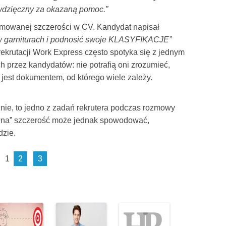
 wdzięczny za okazaną pomoc.”
ojmowanej szczerości w CV. Kandydat napisał
w garniturach i podnosić swoje KLASYFIKACJE”
 rekrutacji Work Express często spotyka się z jednym
przez kandydatów: nie potrafią oni zrozumieć,
 jest dokumentem, od którego wiele zależy.
 nie, to jedno z zadań rekrutera podczas rozmowy
naiwna” szczerość może jednak spowodować,
dzie.
1
2
3