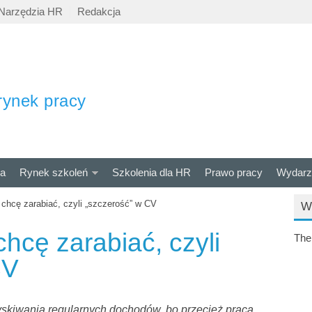
Narzędzia HR
Redakcja
rynek pracy
ra
Rynek szkoleń
Szkolenia dla HR
Prawo pracy
Wydarz
chcę zarabiać, czyli „szczerość” w CV
W
hcę zarabiać, czyli
The
CV
kiwania regularnych dochodów, bo przecież praca