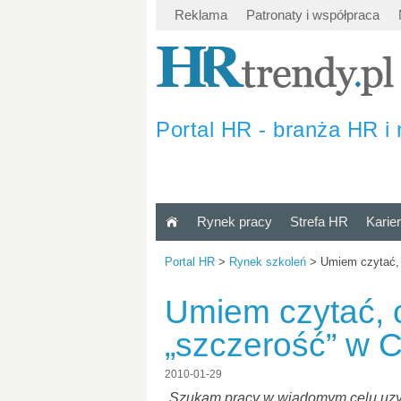
Reklama
Patronaty i współpraca
Portal HR - branża HR i 
Rynek pracy
Strefa HR
Karie
Portal HR
>
Rynek szkoleń
>
Umiem czytać, 
Umiem czytać, c
„szczerość” w 
2010-01-29
„Szukam pracy w wiadomym celu uzys