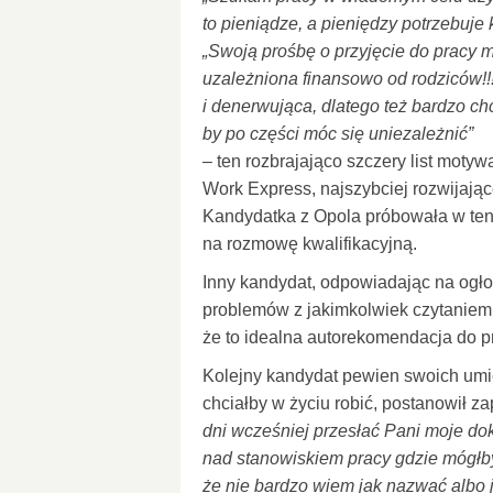
to pieniądze, a pieniędzy potrzebuje
„Swoją prośbę o przyjęcie do pracy m
uzależniona finansowo od rodziców!!!
i denerwująca, dlatego też bardzo ch
by po części móc się uniezależnić”
– ten rozbrajająco szczery list motyw
Work Express, najszybciej rozwijając
Kandydatka z Opola próbowała w ten 
na rozmowę kwalifikacyjną.
Inny kandydat, odpowiadając na ogło
problemów z jakimkolwiek czytaniem
że to idealna autorekomendacja do 
Kolejny kandydat pewien swoich umie
chciałby w życiu robić, postanowił za
dni wcześniej przesłać Pani moje do
nad stanowiskiem pracy gdzie mógłb
że nie bardzo wiem jak nazwać albo 